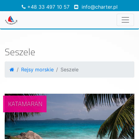
+48 33 497 10 57
info@charter.pl
Seszele
Rejsy morskie
Seszele
KATAMARAN