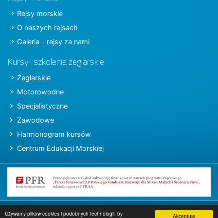
Rejsy morskie
O naszych rejsach
Galeria - rejsy za nami
Kursy i szkolenia żeglarskie
Żeglarskie
Motorowodne
Specjalistyczne
Zawodowe
Harmonogram kursów
Centrum Edukacji Morskiej
Copyright © 2015 charter.pl
Używamy plików cookies i podobnych technologii, by
Akceptuję