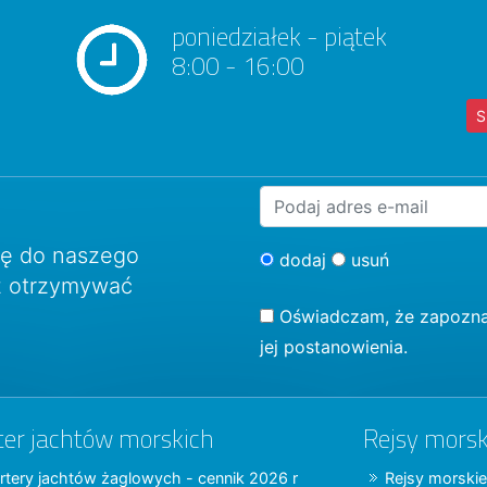
poniedziałek - piątek
8:00 - 16:00
S
ię do naszego
dodaj
usuń
sz otrzymywać
Oświadczam, że zapozna
jej postanowienia.
ter jachtów morskich
Rejsy morsk
rtery jachtów żaglowych - cennik 2026 r
Rejsy morskie