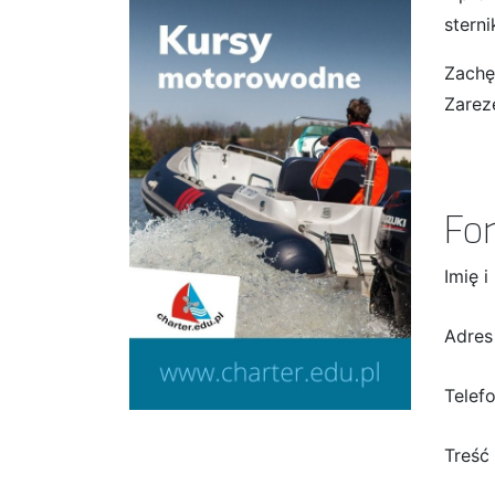
stern
Zachę
Zareze
Fo
Imię i
Adres
Telef
Treść