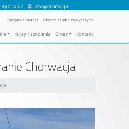
 497 10 57
info@charter.pl
Księgarnia Morska
Czarter barek turystycznych
kie
Kursy i szkolenia
O nas
Kontakt
anie Chorwacja
cja