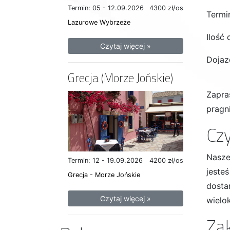
Termin: 05 - 12.09.2026
4300 zł/os
Termin
Lazurowe Wybrzeże
Ilość 
Czytaj więcej »
Dojaz
Grecja (Morze Jońskie)
Zapra
pragn
Czy
Nasze
Termin: 12 - 19.09.2026
4200 zł/os
jeste
Grecja - Morze Jońskie
dosta
Czytaj więcej »
wielo
Zak