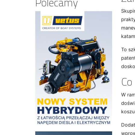
Polecamy
Skupi
prakt
manew
katam
To sz
paten
dosko
Co
W ram
doświ
koszu
Dodat
wprow