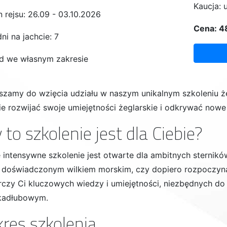
Kaucja: 
 rejsu: 26.09 - 03.10.2026
Cena: 48
dni na jachcie: 7
d we własnym zakresie
szamy do wzięcia udziału w naszym unikalnym szkoleniu że
ie rozwijać swoje umiejętności żeglarskie i odkrywać now
 to szkolenie jest dla Ciebie?
 intensywne szkolenie jest otwarte dla ambitnych sternik
ś doświadczonym wilkiem morskim, czy dopiero rozpoczyna
rczy Ci kluczowych wiedzy i umiejętności, niezbędnych 
kadłubowym.
res szkolenia