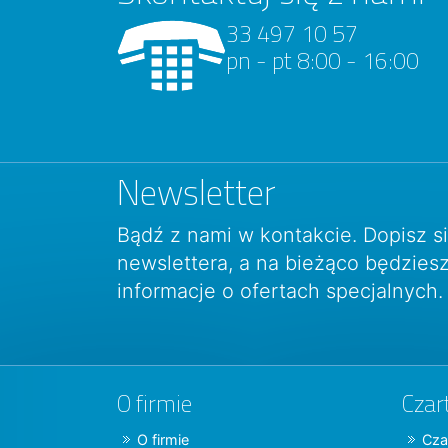
33 497 10 57
pn - pt 8:00 - 16:00
Newsletter
Bądź z nami w kontakcie. Dopisz s
newslettera, a na bieżąco będzie
informacje o ofertach specjalnych.
O firmie
Czar
O firmie
Cza