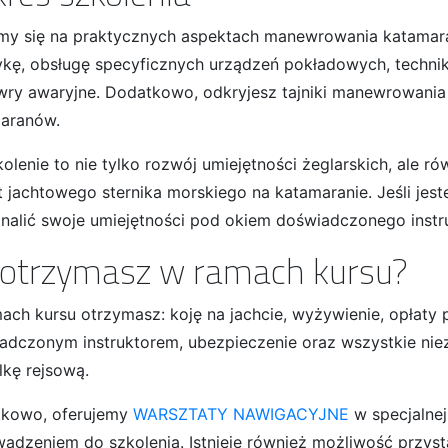
my się na praktycznych aspektach manewrowania katamaran
ykę, obsługę specyficznych urządzeń pokładowych, techniki
ry awaryjne. Dodatkowo, odkryjesz tajniki manewrowania n
aranów.
kolenie to nie tylko rozwój umiejętności żeglarskich, ale 
t jachtowego sternika morskiego na katamaranie. Jeśli jes
nalić swoje umiejętności pod okiem doświadczonego instrukt
 otrzymasz w ramach kursu?
ach kursu otrzymasz: koję na jachcie, wyżywienie, opłaty 
adczonym instruktorem, ubezpieczenie oraz wszystkie niez
lkę rejsową.
kowo, oferujemy
WARSZTATY NAWIGACYJNE
w specjalnej
adzeniem do szkolenia. Istnieje również możliwość przys