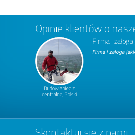
Opinie klientów o nasze
Firma i załoga 
Firma i załoga jak
Budowlaniec z
centralnej Polski
Skontaktuj się z nami