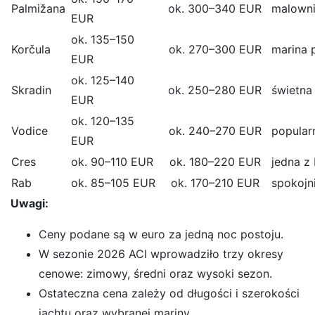
Palmižana
ok. 300–340 EUR
malowni
EUR
ok. 135–150
Korčula
ok. 270–300 EUR
marina 
EUR
ok. 125–140
Skradin
ok. 250–280 EUR
świetna
EUR
ok. 120–135
Vodice
ok. 240–270 EUR
popular
EUR
Cres
ok. 90–110 EUR
ok. 180–220 EUR
jedna z
Rab
ok. 85–105 EUR
ok. 170–210 EUR
spokojn
Uwagi:
Ceny podane są w euro za jedną noc postoju.
W sezonie 2026 ACI wprowadziło trzy okresy
cenowe: zimowy, średni oraz wysoki sezon.
Ostateczna cena zależy od długości i szerokości
jachtu oraz wybranej mariny.