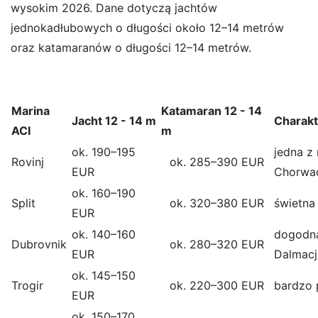
wysokim 2026. Dane dotyczą jachtów
jednokadłubowych o długości około 12–14 metrów
oraz katamaranów o długości 12–14 metrów.
Marina
Katamaran 12 - 14
Jacht 12 - 14 m
Charakt
ACI
m
ok. 190–195
jedna z
Rovinj
ok. 285–390 EUR
EUR
Chorwac
ok. 160–190
Split
ok. 320–380 EUR
świetna
EUR
ok. 140–160
dogodna
Dubrovnik
ok. 280–320 EUR
EUR
Dalmacj
ok. 145–150
Trogir
ok. 220–300 EUR
bardzo 
EUR
ok. 150–170