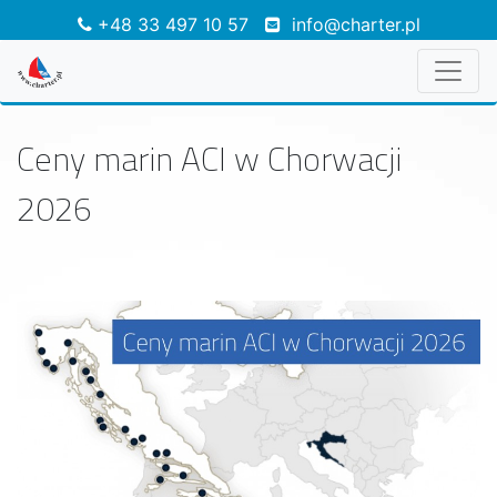
+48 33 497 10 57
info@charter.pl
Ceny marin ACI w Chorwacji
2026