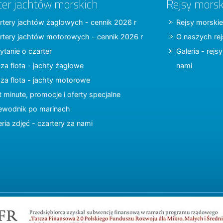
ter jachtów morskich
Rejsy morsk
rtery jachtów żaglowych - cennik 2026 r
Rejsy morskie
rtery jachtów motorowych - cennik 2026 r
O naszych re
ytanie o czarter
Galeria - rejs
za flota - jachty żaglowe
nami
za flota - jachty motorowe
t minute, promocje i oferty specjalne
ewodnik po marinach
eria zdjęć - czartery za nami