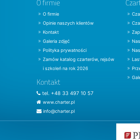
O firmie
Czar
O firmie
Cza
Opinie naszych klientów
Cza
Kontakt
Zap
Galeria zdjęć
Nas
Polityka prywatności
Nas
Zamów katalog czarterów, rejsów
Las
i szkoleń na rok 2026
Prz
Gal
Kontakt
tel. +48 33 497 10 57
www.charter.pl
info@charter.pl