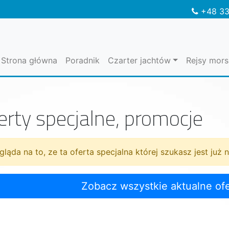
+48 33
Strona główna
Poradnik
Czarter jachtów
Rejsy mors
erty specjalne, promocje
ląda na to, ze ta oferta specjalna której szukasz jest już 
Zobacz wszystkie aktualne ofe