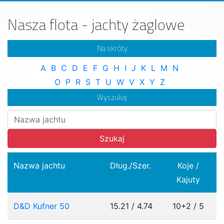
Nasza flota - jachty żaglowe
Na skróty
A
B
C
D
E
F
G
H
I
J
K
L
M
N
O
P
R
S
T
U
W
V
X
Y
Z
Wyszukaj
Szukaj
Nazwa jachtu
Dług./Szer.
Koje /
Kajuty
D&D Kufner 50
15.21 / 4.74
10+2 / 5