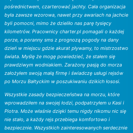
pośrednictwem, czarterować jachty. Cała organizacja
była zawsze wzorowa, nawet przy awariach na jachcie
byli pomocni, mimo że dzieliło nas parę tysięcy
kilometrów. Pracownicy charter.pl pomagali o każdej
porze, a poranny sms z prognozą pogody na dany
dzień w miejscu gdzie akurat pływamy, to mistrzostwo
świata. Myślę że mogę powiedzieć, że stałem się
prawdziwym wodniakiem. Zarażony pasją do morza
założyłem swoją małą firmę i świadczę usługi rejsów
po Morzu Bałtyckim w poszukiwaniu dzikich łososi.
Wszystkie zasady bezpieczeństwa na morzu, które
wprowadziłem na swojej łodzi, podpatrzyłem u Kasi i
Piotra. Może właśnie dzięki temu nigdy nikomu nic się
nie stało, a każdy rejs przebiega komfortowo i
bezpiecznie. Wszystkich zainteresowanych serdecznie