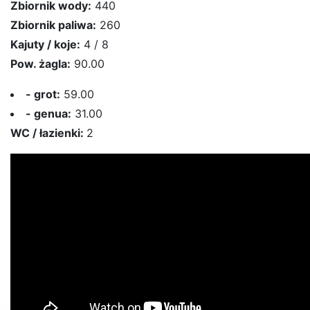
Zbiornik wody:
440
Zbiornik paliwa:
260
Kajuty / koje:
4 / 8
Pow. żagla:
90.00
- grot:
59.00
- genua:
31.00
WC / łazienki:
2