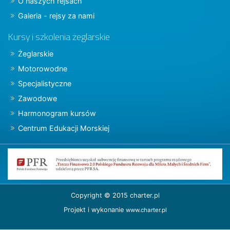
O naszych rejsach
Galeria - rejsy za nami
Kursy i szkolenia żeglarskie
Żeglarskie
Motorowodne
Specjalistyczne
Zawodowe
Harmonogram kursów
Centrum Edukacji Morskiej
Copyright © 2015 charter.pl
Projekt i wykonanie
www.charter.pl