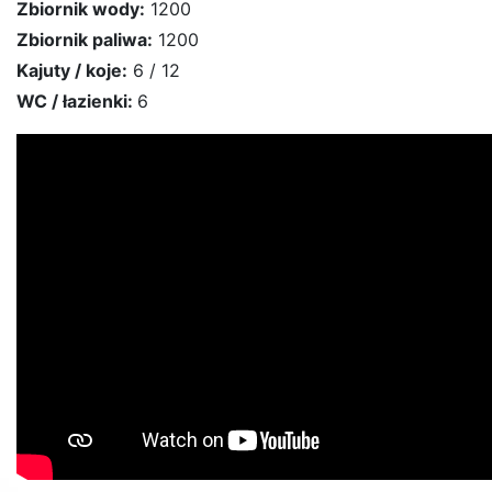
Zbiornik wody:
1200
Zbiornik paliwa:
1200
Kajuty / koje:
6 / 12
WC / łazienki:
6