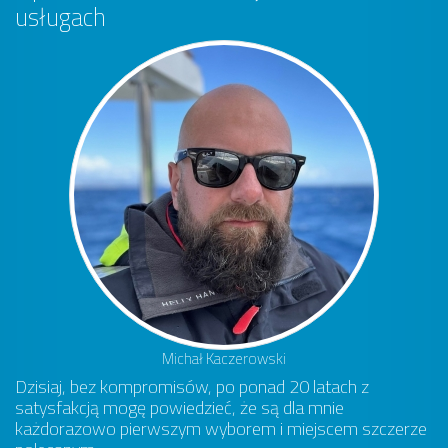
usługach
Michał Kaczerowski
Dzisiaj, bez kompromisów, po ponad 20 latach z
satysfakcją mogę powiedzieć, że są dla mnie
każdorazowo pierwszym wyborem i miejscem szczerze