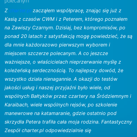
polecanym
Z
charter.pl
zacząłem współpracę, znając się już z
Kasią z czasów CWM i z Peterem, którego poznałem
na Zawiszy Czarnym. Dzisiaj, bez kompromisów, po
ponad 20 latach z satysfakcją mogę powiedzieć, że są
dla mnie każdorazowo pierwszym wyborem i
miejscem szczerze polecanym. A co jeszcze
ważniejsze, o właścicielach nieprzerwanie myślę z
koleżeńską serdecznością. To najlepszy dowód, że
wszystko działa nienagannie. A okazji do testów
jakości usług i naszej przyjaźni było wiele, od
wspólnych Bałtyków przez czartery na Śródziemnym i
Karaibach, wiele wspólnych rejsów, po szkolenie
manewrowe na katamaranie, gdzie ostatnio pod
skrzydła Petera trafiła cała moja rodzina. Fantastyczny
Zespół charter.pl odpowiedzialnie się