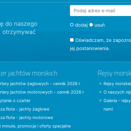
ię do naszego
dodaj
usuń
sz otrzymywać
Oświadczam, że zapozna
jej postanowienia.
ter jachtów morskich
Rejsy morsk
rtery jachtów żaglowych - cennik 2026 r
Rejsy morskie
rtery jachtów motorowych - cennik 2026 r
O naszych re
ytanie o czarter
Galeria - rejs
za flota - jachty żaglowe
nami
za flota - jachty motorowe
t minute, promocje i oferty specjalne