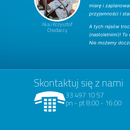
miarę i zaplanowan
przyjemności i sta
Aka i Krzysztof
A tych rejsów troc
Chodaccy
(nastoletnimi)! To
Nie możemy docze
Skontaktuj się z nami
33 497 10 57
pn - pt 8:00 - 16:00