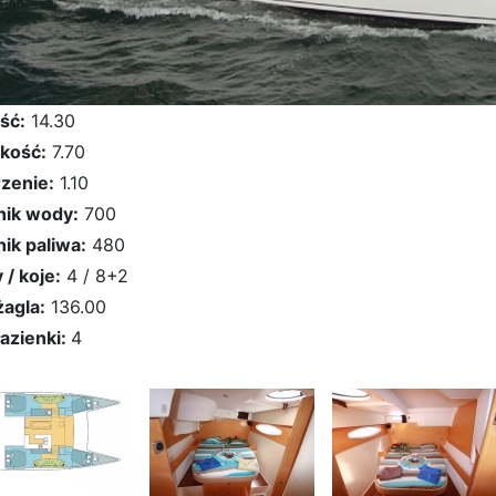
ść:
14.30
kość:
7.70
zenie:
1.10
nik wody:
700
nik paliwa:
480
 / koje:
4 / 8+2
żagla:
136.00
łazienki:
4