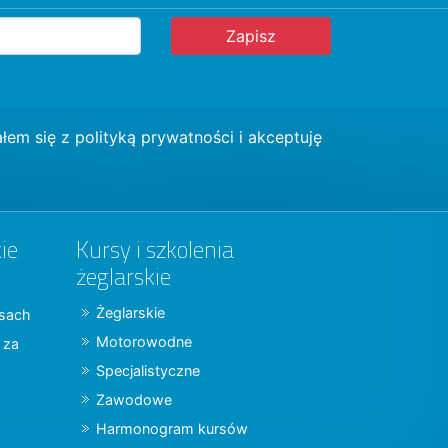
łem się z
polityką prywatności
i akceptuję
ie
Kursy i szkolenia
żeglarskie
Żeglarskie
jsach
Motorowodne
y za
Specjalistyczne
Zawodowe
Harmonogram kursów