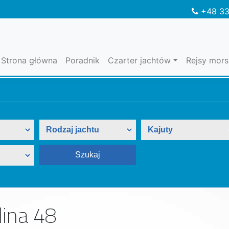
+48 33
Strona główna
Poradnik
Czarter jachtów
Rejsy mors
lina 48