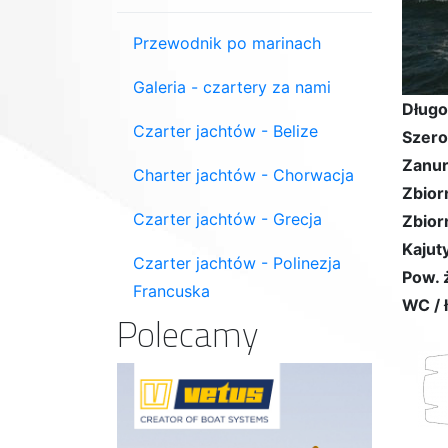
Przewodnik po marinach
Galeria - czartery za nami
Długo
Czarter jachtów - Belize
Szero
Zanur
Charter jachtów - Chorwacja
Zbior
Czarter jachtów - Grecja
Zbior
Kajuty
Czarter jachtów - Polinezja
Pow. 
Francuska
WC / 
Polecamy