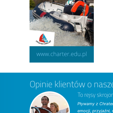
Opinie klientów o nasze
To rejsy skroj
Pływamy z Chrater
emocji, przyjaźni,