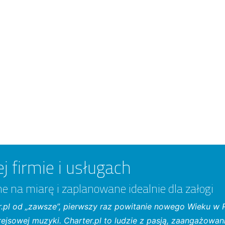
j firmie i usługach
one na miarę i zaplanowane idealnie dla załogi
.pl od „zawsze”, pierwszy raz powitanie nowego Wieku w R
 rejsowej muzyki. Charter.pl to ludzie z pasją, zaangażowan