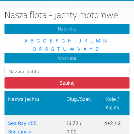
Nasza flota - jachty motorowe
Na skróty
A
B
C
D
E
F
G
H
I
J
K
L
M
N
O
P
R
S
T
U
W
V
X
Y
Z
Wyszukaj
Szukaj
Nazwa jachtu
Dług./Szer.
Koje /
Kajuty
Sea Ray 455
13.72 /
4+2 / 2
Sundancer
0.00