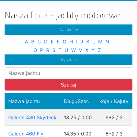
Nasza flota - jachty motorowe
Na skróty
A
B
C
D
E
F
G
H
I
J
K
L
M
N
O
P
R
S
T
U
W
V
X
Y
Z
Wyszukaj
Szukaj
Nazwa jachtu
Dług./Szer.
Koje / Kajuty
Galeon 430 Skydeck
13.25 / 0.00
6+2 / 3
Galeon 460 Fly
14.35 / 0.00
6+2 / 3