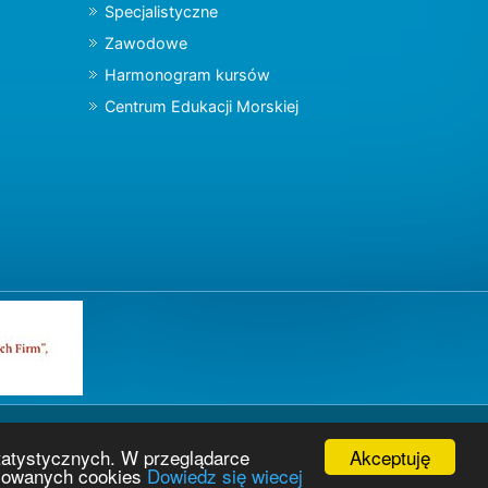
Specjalistyczne
Zawodowe
Harmonogram kursów
Centrum Edukacji Morskiej
Akceptuję
tatystycznych. W przeglądarce
osowanych cookies
Dowiedz się wiecej