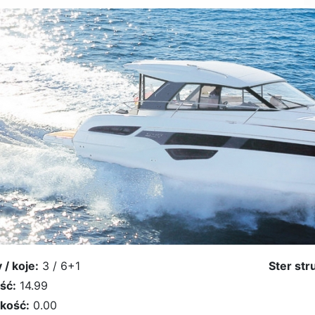
 / koje:
3 / 6+1
Ster str
ść:
14.99
kość:
0.00