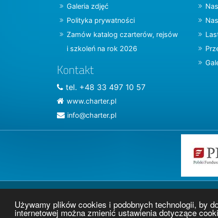
Galeria zdjęć
Nas
Polityka prywatności
Nas
Zamów katalog czarterów, rejsów
Las
i szkoleń na rok 2026
Prz
Gal
Kontakt
tel. +48 33 497 10 57
www.charter.pl
info@charter.pl
Używamy plików cookies i podobnych technologii, by d
internetowej można zmienić ustawienia dotyczące cook