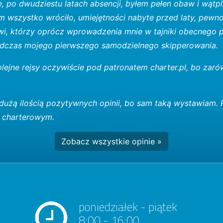
, po dwudziestu latach absencji, byłem pełen obaw i wątp
 wszystko wróciło, umiejętności nabyte przed laty, pewnoś
i, którzy oprócz wprowadzenia mnie w tajniki obecnego 
odczas mojego pierwszego samodzielnego skipperowania.
olejne rejsy oczywiście pod patronatem charter.pl, bo zar
k dużą ilością pozytywnych opinii, bo sam taką wystawiam
i charterowym.
Zobacz wszystkie opinie »
poniedziałek - piątek
8:00 - 16:00