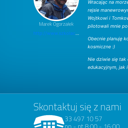
Wracając na morze
rejsie manewrowym
Wojtkowi i Tomkow
Marek Ogorzałek
pilotowali mnie p
http://www.szkolacarvingu.pl
Obecnie planuję k
kosmiczne :)
Nie dziwie się ta
edukacyjnym, jak 
Skontaktuj się z nami
33 497 10 57
pn - pt 8:00 - 16:00