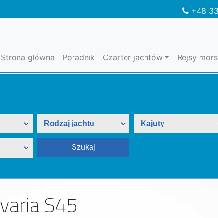
+48 33
Strona główna
Poradnik
Czarter jachtów
Rejsy mors
varia S45