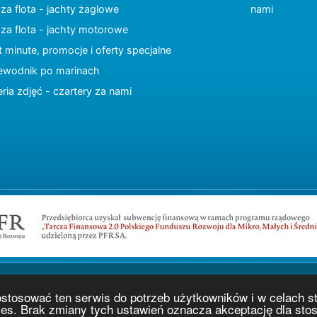
za flota - jachty żaglowe
nami
za flota - jachty motorowe
t minute, promocje i oferty specjalne
ewodnik po marinach
eria zdjęć - czartery za nami
Copyright © 2015 charter.pl
ostosować ten serwis do potrzeb użytkowników i w celach s
Projekt i wykonanie
www.charter.pl
ies. Brak zmiany tych ustawień oznacza akceptację dla st