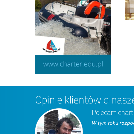
Opinie klientów o nasze
Polecam chart
W tym roku rozpoc