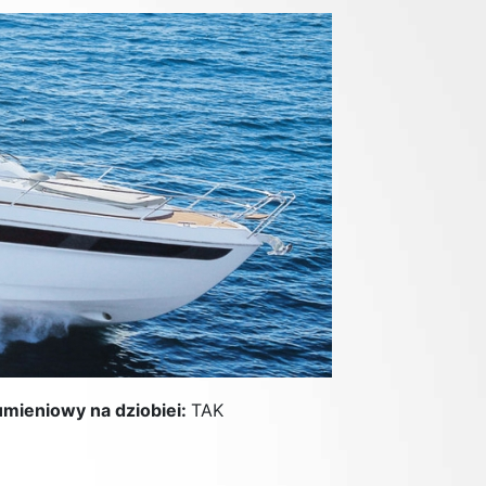
umieniowy na dziobiei:
TAK