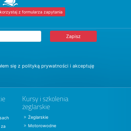
korzystaj z formularza zapytania
łem się z
polityką prywatności
i akceptuję
ie
Kursy i szkolenia
żeglarskie
Żeglarskie
jsach
Motorowodne
y za