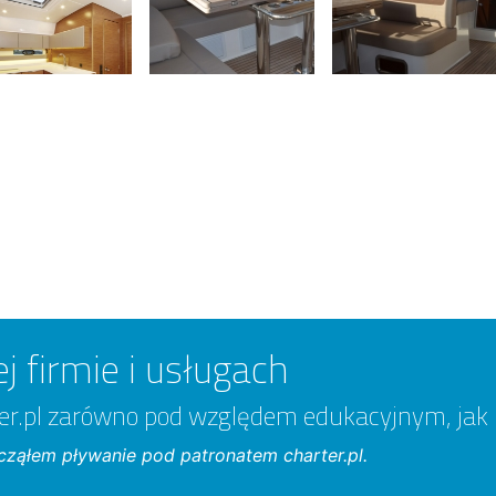
j firmie i usługach
er.pl zarówno pod względem edukacyjnym, jak
ząłem pływanie pod patronatem charter.pl.