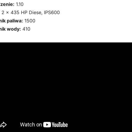
zenie:
1.10
2 x 435 HP Diese, IPS600
nik paliwa:
1500
nik wody:
410