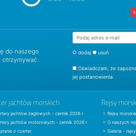
S
ię do naszego
dodaj
usuń
sz otrzymywać
Oświadczam, że zapozna
jej postanowienia.
ter jachtów morskich
Rejsy morsk
rtery jachtów żaglowych - cennik 2026 r
Rejsy morskie
rtery jachtów motorowych - cennik 2026 r
O naszych re
ytanie o czarter
Galeria - rejs