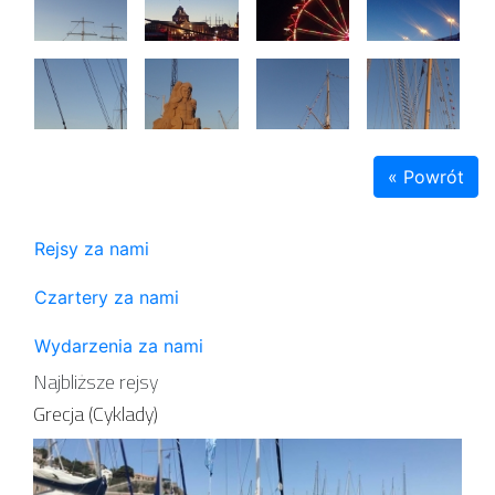
« Powrót
Rejsy za nami
Czartery za nami
Wydarzenia za nami
Najbliższe rejsy
Grecja (Cyklady)