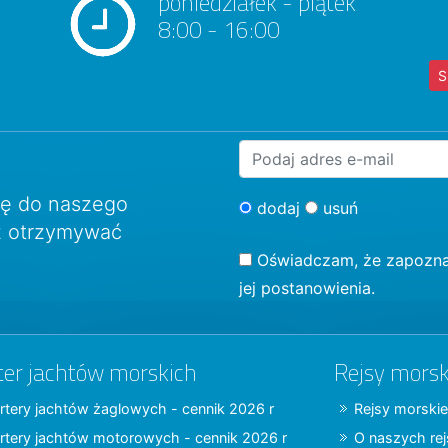
poniedziałek - piątek
8:00 - 16:00
S
ię do naszego
dodaj
usuń
sz otrzymywać
Oświadczam, że zapozna
jej postanowienia.
ter jachtów morskich
Rejsy morsk
rtery jachtów żaglowych - cennik 2026 r
Rejsy morskie
rtery jachtów motorowych - cennik 2026 r
O naszych re