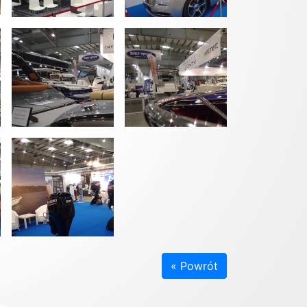
« Powrót