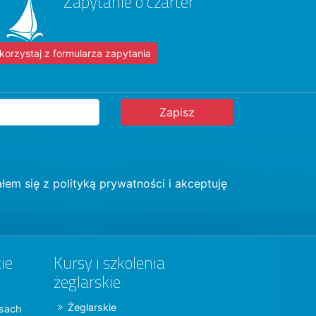
Zapytanie o czarter
korzystaj z formularza zapytania
łem się z
polityką prywatności
i akceptuję
ie
Kursy i szkolenia
żeglarskie
Żeglarskie
jsach