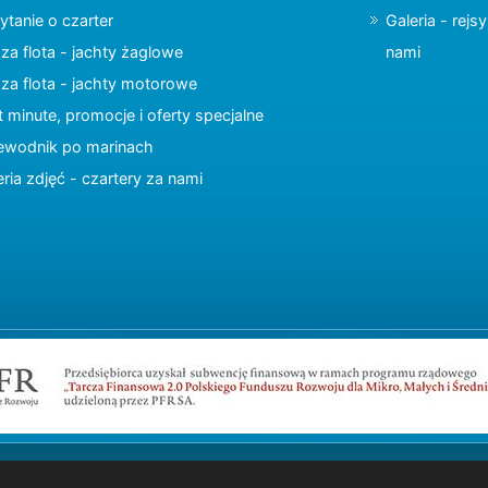
ytanie o czarter
Galeria - rejs
za flota - jachty żaglowe
nami
za flota - jachty motorowe
t minute, promocje i oferty specjalne
ewodnik po marinach
eria zdjęć - czartery za nami
Copyright © 2015 charter.pl