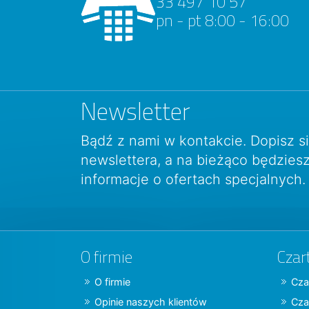
33 497 10 57
pn - pt 8:00 - 16:00
Newsletter
Bądź z nami w kontakcie. Dopisz s
newslettera, a na bieżąco będzie
informacje o ofertach specjalnych.
O firmie
Czar
O firmie
Cza
Opinie naszych klientów
Cza