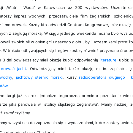
cji „Wiatr i Woda” w Katowicach aż 200 wystawców. Uczestnikam
zatorzy imprez wodnych, przedstawiciele firm żeglarskich, szkoleni
w i motorówek. Każdy kto odwiedził Centrum Kongresowe, miał okazję n
nych z żeglugą morską. W ciągu jednego weekendu można było wysłuchać
bowali swoich sił w opłynięciu naszego globu, byli uczestnikami presti
. W trakcie odbywających się targów zostały również przyznane środow
u 3 dni odwiedzający mieli okazję kupić odpowiednią
literaturę
, ubiór,
terować jacht
. Odwiedzający mieli także okazję m. in. zapisać si
owodny
,
jachtowy sternik morski
, kursy
radiooperatora długiego
i
atów.
ne targi już za rok, jednakże tegoroczna premiera pozostanie wiel
erze jaka panowała w „stolicy śląskiego żeglarstwa”. Mamy nadziej, 
uż zakończyliśmy.
amy wszystkich do zapoznania się z wydarzeniami, które zostały uwiec
Charter.edu.pl oraz Charter.pl