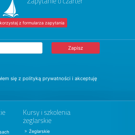
Zapytanie o czarter
korzystaj z formularza zapytania
łem się z
polityką prywatności
i akceptuję
ie
Kursy i szkolenia
żeglarskie
Żeglarskie
jsach