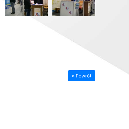
« Powrót