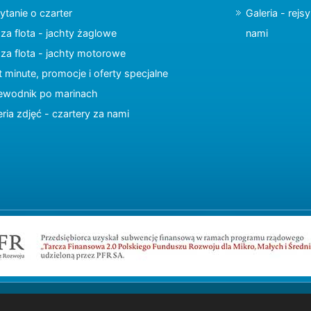
ytanie o czarter
Galeria - rejs
za flota - jachty żaglowe
nami
za flota - jachty motorowe
t minute, promocje i oferty specjalne
ewodnik po marinach
eria zdjęć - czartery za nami
Copyright © 2015 charter.pl