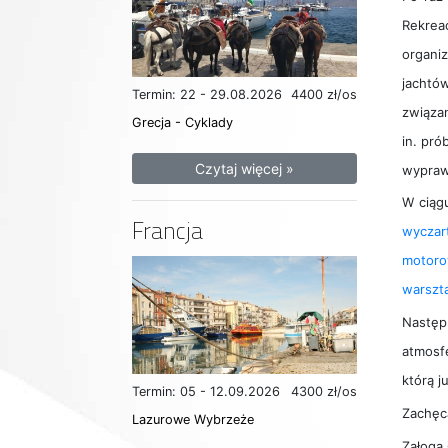
Rekrea
organi
jachtó
Termin: 22 - 29.08.2026
4400 zł/os
związa
Grecja - Cyklady
in. pró
Czytaj więcej »
wypraw
W ciąg
Francja
wyczar
motor
warszt
Następ
atmosf
którą j
Termin: 05 - 12.09.2026
4300 zł/os
Zachęc
Lazurowe Wybrzeże
Załoga 