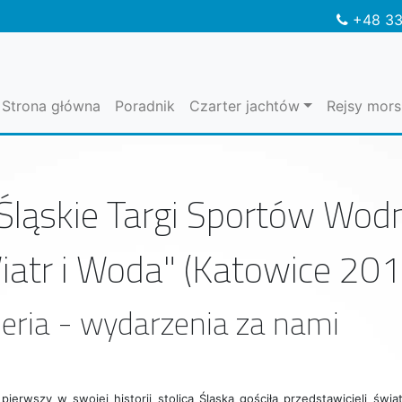
+48 33
Strona główna
Poradnik
Czarter jachtów
Rejsy mors
 Śląskie Targi Sportów Wodn
iatr i Woda" (Katowice 201
eria - wydarzenia za nami
 pierwszy w swojej historii stolica Śląska gościła przedstawicieli ś