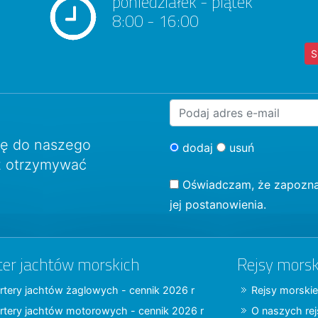
poniedziałek - piątek
8:00 - 16:00
S
ię do naszego
dodaj
usuń
sz otrzymywać
Oświadczam, że zapozna
jej postanowienia.
ter jachtów morskich
Rejsy morsk
rtery jachtów żaglowych - cennik 2026 r
Rejsy morskie
rtery jachtów motorowych - cennik 2026 r
O naszych re