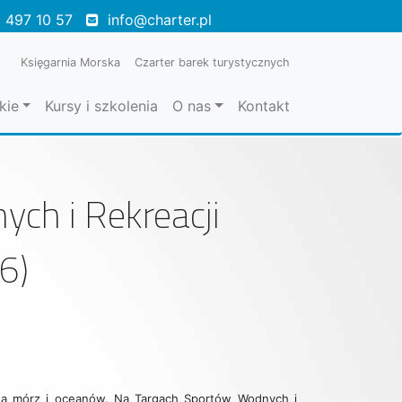
 497 10 57
info@charter.pl
Księgarnia Morska
Czarter barek turystycznych
kie
Kursy i szkolenia
O nas
Kontakt
ych i Rekreacji
6)
wiata mórz i oceanów. Na Targach Sportów Wodnych i