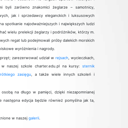
i byli zarówno znakomici żeglarze – samotnicy,
owych, jak i sprzedawcy eleganckich i luksusowych
a spotkanie najodważniejszych i największych ludzi
 wielu prelekcji żeglarzy i podróżników, którzy m.
żowych regat lub podejmowali próby dalekich morskich
iskowe wyróżnienia i nagrody.
 sprzęt; zarezerwować udział w
rejsach
, wycieczkach,
ę w naszej szkole charter.edu.pl na kursy:
sternik
krótkiego zasięgu
, a także wiele innych szkoleń i
u osobą na długo w pamięci, dzięki niezapomnianej
że następna edycja będzie również pomyślna jak ta,
znione w naszej
galerii
.