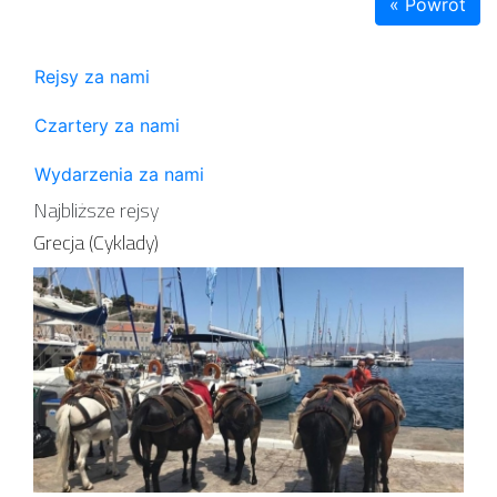
« Powrót
Rejsy za nami
Czartery za nami
Wydarzenia za nami
Najbliższe rejsy
Grecja (Cyklady)