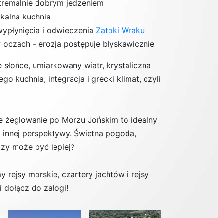
stremalnie dobrym jedzeniem
kalna kuchnia
wypłynięcia i odwiedzenia
Zatoki Wraku
 oczach - erozja postępuje błyskawicznie
 słońce, umiarkowany wiatr
, krystaliczna
go kuchnia, integracja i grecki klimat, czyli
że
żeglowanie po Morzu Jońskim
to idealny
 innej perspektywy. Świetna pogoda,
C
zy może być lepiej?
emy
rejsy morskie
,
czartery jachtów
i
rejsy
i dołącz do załogi!