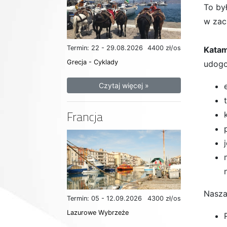
To by
w zach
Termin: 22 - 29.08.2026
4400 zł/os
Katam
Grecja - Cyklady
udogo
Czytaj więcej »
Francja
Nasza
Termin: 05 - 12.09.2026
4300 zł/os
Lazurowe Wybrzeże