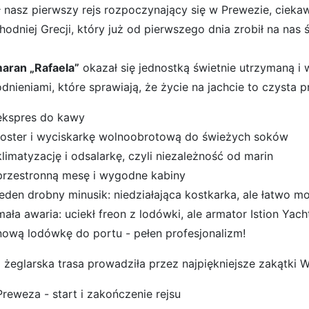
ł
nasz pierwszy rejs rozpoczynający się w Prewezie
, cieka
odniej Grecji, który już od pierwszego dnia zrobił na nas ś
aran „Rafaela”
okazał się jednostką świetnie utrzymaną 
dnieniami, które sprawiają, że życie na jachcie to czysta p
ekspres do kawy
toster i
wyciskarkę wolnoobrotową
do świeżych soków
klimatyzację
i
odsalarkę
, czyli niezależność od marin
przestronną mesę i wygodne kabiny
jeden drobny minusik:
niedziałająca kostkarka
, ale łatwo m
mała awaria:
uciekł freon z lodówki
, ale
armator Istion Yach
nową lodówkę do portu
- pełen profesjonalizm!
 żeglarska trasa prowadziła przez najpiękniejsze zakątki
W
Preweza
- start i zakończenie rejsu