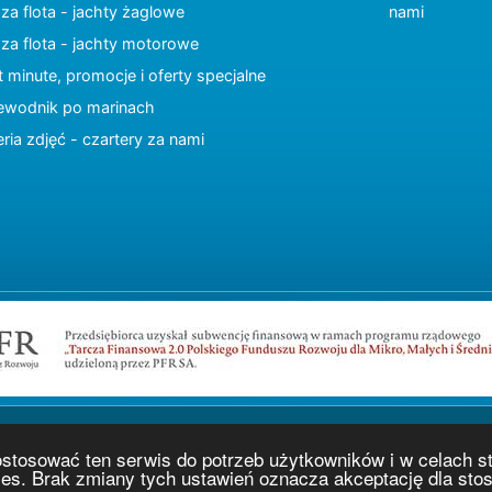
za flota - jachty żaglowe
nami
za flota - jachty motorowe
t minute, promocje i oferty specjalne
ewodnik po marinach
eria zdjęć - czartery za nami
Copyright © 2015 charter.pl
ostosować ten serwis do potrzeb użytkowników i w celach s
Projekt i wykonanie
www.charter.pl
ies. Brak zmiany tych ustawień oznacza akceptację dla st