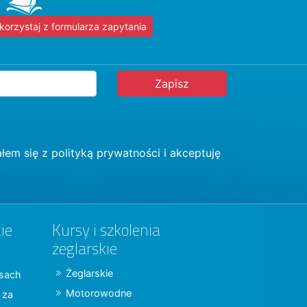
korzystaj z formularza zapytania
łem się z
polityką prywatności
i akceptuję
ie
Kursy i szkolenia
żeglarskie
Żeglarskie
jsach
Motorowodne
y za