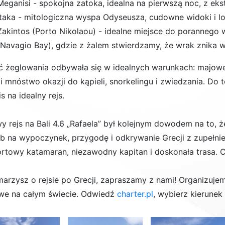
Meganisi
- spokojna zatoka, idealna na pierwszą noc, z ek
Itaka
- mitologiczna wyspa Odyseusza, cudowne widoki i lo
Zakintos (Porto Nikolaou)
- idealne miejsce do porannego 
(Navagio Bay)
, gdzie z żalem stwierdzamy, że
wrak znika w
ć żeglowania odbywała się w idealnych warunkach:
majowe
 mnóstwo okazji do kąpieli, snorkelingu i zwiedzania. Do te
s na idealny rejs.
y rejs na
Bali 4.6 „Rafaela”
był kolejnym dowodem na to, 
b na wypoczynek, przygodę i odkrywanie Grecji z zupełnie
rtowy katamaran, niezawodny kapitan i doskonała trasa. 
 marzysz o rejsie po Grecji, zapraszamy z nami! Organizuj
we
na całym świecie. Odwiedź
charter.pl
, wybierz kierunek 