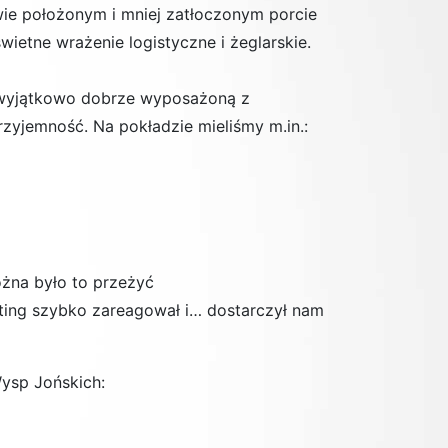
wie położonym i mniej zatłoczonym porcie
wietne wrażenie logistyczne i żeglarskie.
i wyjątkowo dobrze wyposażoną z
rzyjemność. Na pokładzie mieliśmy m.in.:
ożna było to przeżyć
ting
szybko zareagował i…
dostarczył nam
ysp Jońskich
: