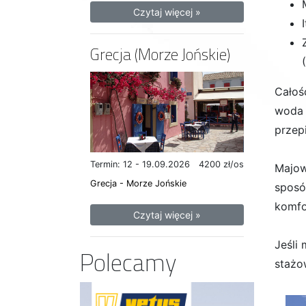
Czytaj więcej »
Grecja (Morze Jońskie)
Całoś
woda i
przepi
Termin: 12 - 19.09.2026
4200 zł/os
Majow
Grecja - Morze Jońskie
sposó
komfo
Czytaj więcej »
Jeśli
Polecamy
stażo