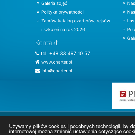
Galeria zdjęć
Nas
Polityka prywatności
Nas
Zamów katalog czarterów, rejsów
Las
i szkoleń na rok 2026
Prz
Gal
Kontakt
tel. +48 33 497 10 57
www.charter.pl
info@charter.pl
Używamy plików cookies i podobnych technologii, by d
internetowej można zmienić ustawienia dotyczące cook