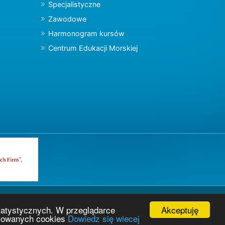
Specjalistyczne
Zawodowe
Harmonogram kursów
Centrum Edukacji Morskiej
Akceptuję
tatystycznych. W przeglądarce
osowanych cookies
Dowiedz się wiecej