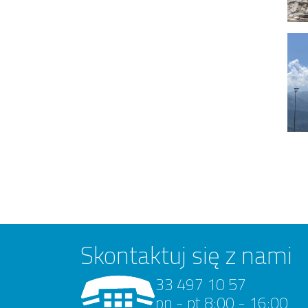
Skontaktuj się z nami
33 497 10 57
pn - pt 8:00 - 16:00