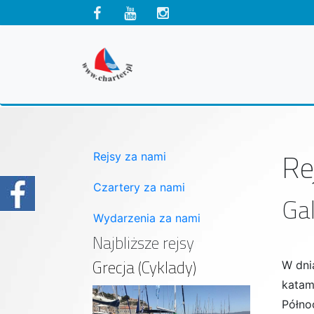
Re
Rejsy za nami
Czartery za nami
Gal
Wydarzenia za nami
Najbliższe rejsy
Grecja (Cyklady)
W dn
kata
Półno