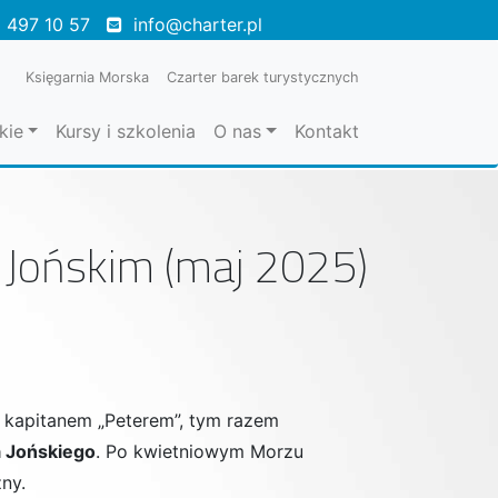
 497 10 57
info@charter.pl
Księgarnia Morska
Czarter barek turystycznych
kie
Kursy i szkolenia
O nas
Kontakt
Jońskim (maj 2025)
z kapitanem
„Peterem”,
tym razem
 Jońskiego
. Po kwietniowym Morzu
ny.