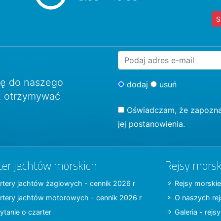
S
ię do naszego
dodaj
usuń
sz otrzymywać
Oświadczam, że zapozna
jej postanowienia.
ter jachtów morskich
Rejsy morsk
rtery jachtów żaglowych - cennik 2026 r
Rejsy morskie
rtery jachtów motorowych - cennik 2026 r
O naszych re
ytanie o czarter
Galeria - rejs