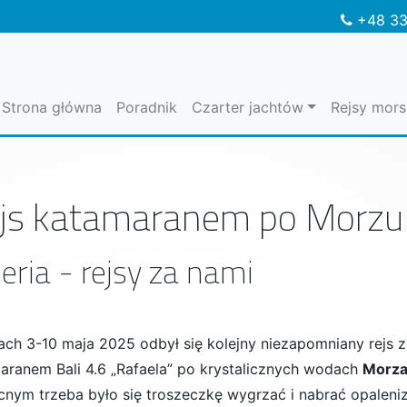
+48 33
Strona główna
Poradnik
Czarter jachtów
Rejsy mors
js katamaranem po Morzu 
eria - rejsy za nami
iach
3-10 maja 2025
odbył się kolejny niezapomniany rejs 
maranem
Bali 4.6 „Rafaela”
po krystalicznych wodach
Morza
cnym trzeba było się troszeczkę wygrzać i nabrać opaleniz