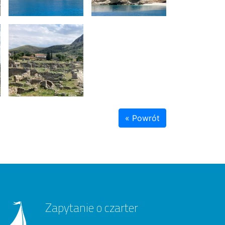
« Powrót
Zapytanie o czarter