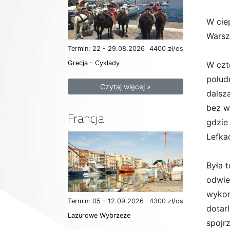
W cie
Warsz
Termin: 22 - 29.08.2026
4400 zł/os
Grecja - Cyklady
W czt
połud
Czytaj więcej »
dalsz
bez w
Francja
gdzie
Lefka
Była 
odwie
wykon
Termin: 05 - 12.09.2026
4300 zł/os
dotar
Lazurowe Wybrzeże
spojr