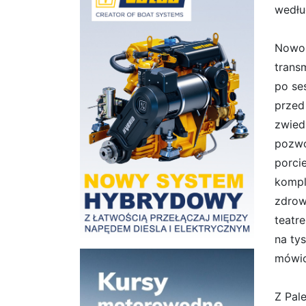
wedłu
Nowor
trans
po se
przed
zwied
pozwo
porci
kompl
zdrow
teatr
na ty
mówio
Z Pal