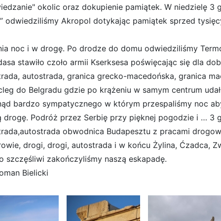
iedzanie" okolic oraz dokupienie pamiątek. W niedzielę 3 g
” odwiedziliśmy Akropol dotykając pamiątek sprzed tysięcy
nia noc i w drogę. Po drodze do domu odwiedziliśmy Term
dasa stawiło czoło armii Kserksesa poświęcając się dla dob
trada, autostrada, granica grecko-macedońska, granica ma
cleg do Belgradu gdzie po krążeniu w samym centrum udało s
nąd bardzo sympatycznego w którym przespaliśmy noc ab
ą drogę. Podróż przez Serbię przy pięknej pogodzie i … 3 
trada,autostrada obwodnica Budapesztu z pracami drogowy
owie, drogi, drogi, autostrada i w końcu Żylina, Ćzadca, Z
o szczęśliwi zakończyliśmy naszą eskapadę.
oman Bielicki