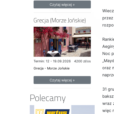
Czytaj więcej »
Wiecz
przez
Grecja (Morze Jońskie)
rozpo
Ranki
Aegin
Noc p
„Mayd
Termin: 12 - 19.09.2026
4200 zł/os
oraz 
Grecja - Morze Jońskie
naprz
Czytaj więcej »
31 gr
Polecamy
baksz
wraz 
więc 