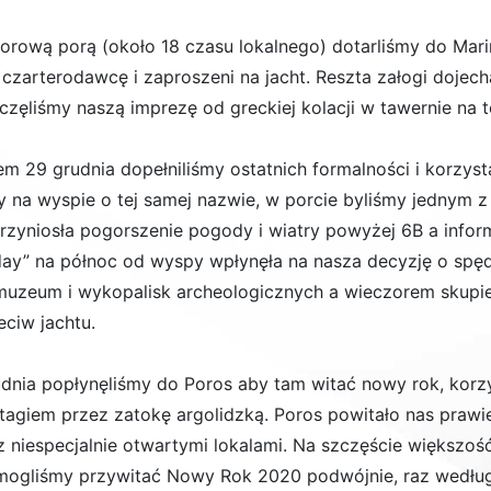
orową porą (około 18 czasu lokalnego) dotarliśmy do Mari
 czarterodawcę i zaproszeni na jacht. Reszta załogi dojech
częliśmy naszą imprezę od greckiej kolacji w tawernie na t
em 29 grudnia dopełniliśmy ostatnich formalności i korzy
y na wyspie o tej samej nazwie, w porcie byliśmy jednym 
rzyniosła pogorszenie pogody i wiatry powyżej 6B a infor
ay” na północ od wyspy wpłynęła na nasza decyzję o spędz
muzeum i wykopalisk archeologicznych a wieczorem skupie
eciw jachtu.
udnia popłynęliśmy do Poros aby tam witać nowy rok, korz
tagiem przez zatokę argolidzką. Poros powitało nas prawie
z niespecjalnie otwartymi lokalami. Na szczęście większoś
mogliśmy przywitać Nowy Rok 2020 podwójnie, raz według 