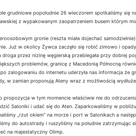
płe grudniowe popołudnie 26 wieczorem spotkaliśmy się na 
awskiej z wypakowanym zaopatrzeniem busem którym mia
eroosobowym gronie (reszta miała dojechać samodzielnie)
nie. Już w okolicy Żywca zaczęło się robić zimowo i opady 
a droga przez nizinę węgierską przebiegała przy dobrej po
iększych problemów, granicę z Macedonią Północną równie
 po zalogowaniu do internetu uderzyła nas informacja że gr
dy, w zamian proponują Ateny wraz z możliwością wydłużen
to propozycja w tym momencie właściwie nie do odrzucenia
dzić Saloniki i udać się do Aten. Zaparkowaliśmy w pobli
aliśmy „rzut okiem” na morze i port w Salonikach a następn
liśmy do autostrady i ruszyliśmy na południe zatrzymując s
zeć na majestatyczny Olimp.