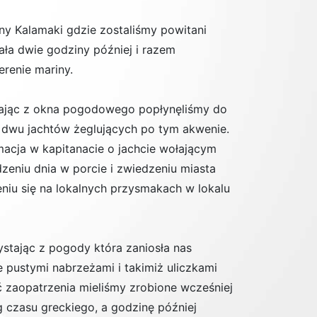
ny Kalamaki gdzie zostaliśmy powitani
ała dwie godziny później i razem
erenie mariny.
stając z okna pogodowego popłynęliśmy do
z dwu jachtów żeglujących po tym akwenie.
macja w kapitanacie o jachcie wołającym
eniu dnia w porcie i zwiedzeniu miasta
niu się na lokalnych przysmakach w lokalu
ystając z pogody która zaniosła nas
 pustymi nabrzeżami i takimiż uliczkami
ć zaopatrzenia mieliśmy zrobione wcześniej
czasu greckiego, a godzinę później