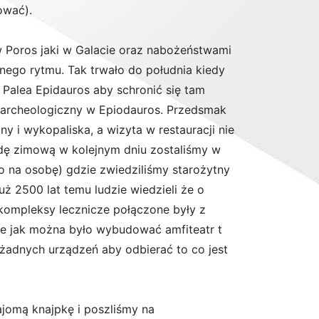
ować).
Poros jaki w Galacie oraz nabożeństwami
nego rytmu. Tak trwało do południa kiedy
o Palea Epidauros aby schronić się tam
 archeologiczny w Epiodauros. Przedsmak
 i wykopaliska, a wizyta w restauracji nie
dę zimową w kolejnym dniu zostaliśmy w
o na osobę) gdzie zwiedziliśmy starożytny
uż 2500 lat temu ludzie wiedzieli że o
 kompleksy lecznicze połączone były z
ie jak można było wybudować amfiteatr t
 żadnych urządzeń aby odbierać to co jest
ajomą knajpkę i poszliśmy na