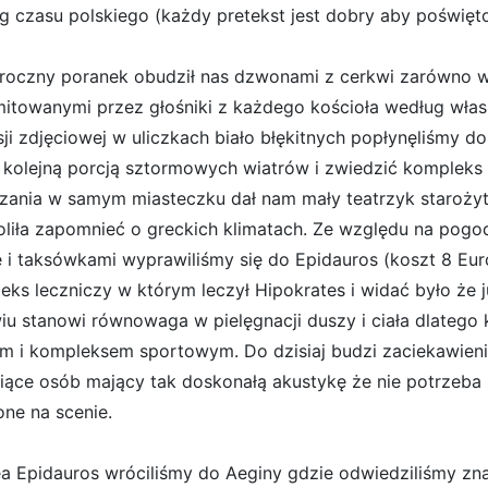
g czasu polskiego (każdy pretekst jest dobry aby poświęt
oczny poranek obudził nas dzwonami z cerkwi zarówno w 
mitowanymi przez głośniki z każdego kościoła według włas
sji zdjęciowej w uliczkach biało błękitnych popłynęliśmy d
 kolejną porcją sztormowych wiatrów i zwiedzić kompleks
zania w samym miasteczku dał nam mały teatrzyk starożytny
liła zapomnieć o greckich klimatach. Ze względu na pogo
e i taksówkami wyprawiliśmy się do Epidauros (koszt 8 Eur
eks leczniczy w którym leczył Hipokrates i widać było że j
iu stanowi równowaga w pielęgnacji duszy i ciała dlatego
em i kompleksem sportowym. Do dzisiaj budzi zaciekawien
siące osób mający tak doskonałą akustykę że nie potrzeba
ne na scenie.
ea Epidauros wróciliśmy do Aeginy gdzie odwiedziliśmy zn