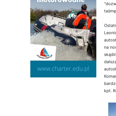
"dozw
taśmę
Ostat
Leoni
autos
na no
skądi
dalsz
autos
Komar
bardz
kpt. R