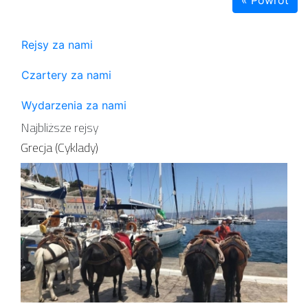
Rejsy za nami
Czartery za nami
Wydarzenia za nami
Najbliższe rejsy
Grecja (Cyklady)