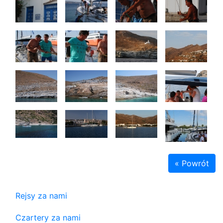
« Powrót
Rejsy za nami
Czartery za nami