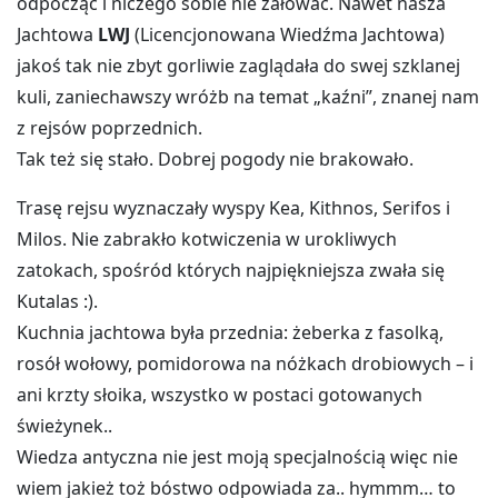
odpocząć i niczego sobie nie żałować.
Nawet nasza
Jachtowa
LWJ
(Licencjonowana Wiedźma Jachtowa)
jakoś tak nie zbyt gorliwie zaglądała do swej szklanej
kuli, zaniechawszy wróżb na temat „kaźni”, znanej nam
z rejsów poprzednich.
Tak też się stało. Dobrej pogody nie brakowało.
Trasę rejsu wyznaczały wyspy Kea, Kithnos, Serifos i
Milos. Nie zabrakło kotwiczenia w urokliwych
zatokach, spośród których najpiękniejsza zwała się
Kutalas :).
Kuchnia jachtowa była przednia: żeberka z fasolką,
rosół wołowy, pomidorowa na nóżkach drobiowych – i
ani krzty słoika, wszystko w postaci gotowanych
świeżynek..
Wiedza antyczna nie jest moją specjalnością więc nie
wiem jakież toż bóstwo odpowiada za.. hymmm… to