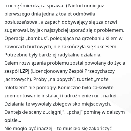
trochę śmierdząca sprawa :) Niefortunnie już
pierwszego dnia jedna z toalet odmówiła
posłuszeństwa.. a zapach dobywający się zza drzwi
sugerował, by jak najszybciej uporać się z problemem.
Operacja „bambus”, polegająca na grzebaniu kijem w
zaworach burtowych, nie zakończyła się sukcesem.
Potrzebne były bardziej radykalne działania.
Celem rozwiązania problemu został powołany do życia
zespół
LZPJ
(Licencjonowany Zespół Przepychaczy
Jachtowych). Próby „na popych”, tudzież „może
młotkiem” nie pomogły. Konieczne było całkowite
zdemontowanie instalacji i udrożnienie rur… na kei.
Działania te wywołały zbiegowisko miejscowych.
Dantejskie sceny z „ciągnij”, „pchaj” pominę w dalszym
opisie...
Nie mogło być inaczej – to musiało się zakończyć