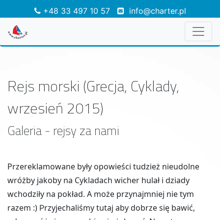
+48 33 497 10 57
info@charter.pl
Rejs morski (Grecja, Cyklady,
wrzesień 2015)
Galeria - rejsy za nami
Przereklamowane były opowieści tudzież nieudolne
wróżby jakoby na Cykladach wicher hulał i dziady
wchodziły na pokład. A może przynajmniej nie tym
razem :)
rzyjechaliśmy tutaj aby dobrze się bawić,
P