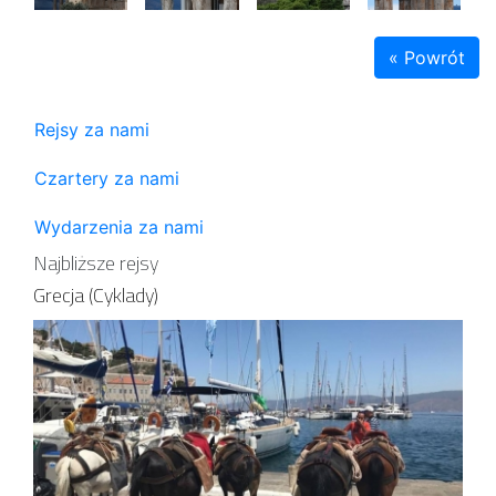
« Powrót
Rejsy za nami
Czartery za nami
Wydarzenia za nami
Najbliższe rejsy
Grecja (Cyklady)