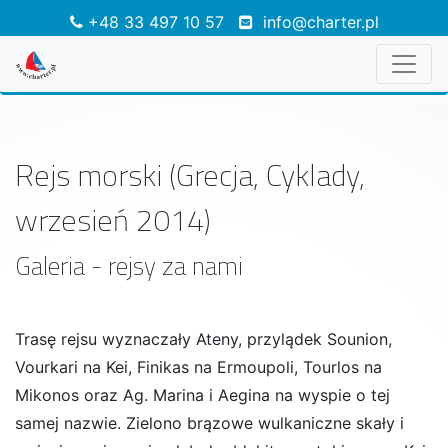
+48 33 497 10 57
info@charter.pl
Rejs morski (Grecja, Cyklady,
wrzesień 2014)
Galeria - rejsy za nami
Trasę rejsu wyznaczały Ateny, przylądek Sounion,
Vourkari na Kei, Finikas na Ermoupoli, Tourlos na
Mikonos oraz Ag. Marina i Aegina na wyspie o tej
samej nazwie. Zielono brązowe wulkaniczne skały i