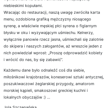
niebieskimi kopułami.
Wracając do restauracji, naszą uwagę zwróciła karta
menu, ozdobiona grafiką mężczyzny niosącego
syrenę, a właściwie męskiej płci syrena o figlarnym
błysku w oku i wyzywającym uśmiechu. Kelnerzy,
wyłącznie panowie rzecz jasna, uśmiechali się zalotnie
do skipera i naszych załogantów, aż wreszcie jeden z
nich powiedział wprost: „Proszę odprowadzić kobiety
i wrócić do nas, by się zabawić”.
Każdemu dane było odnaleźć coś dla siebie,
miłośnikowi krajobrazów, koneserowi sztuki antycznej,
poszukiwaczowi żeglarskiej przygody, amatorom
morskiej kąpieli, smakoszowi greckiej kuchni i
lokalnych obyczajów :) …
Jola Szczepańska