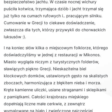
bezpieczeństwo jachtu. W czasie nocnej wichury
puściła kotwica, trzymająca dziób i jacht trzymał się
już tylko na cumach rufowych i.. pracującym silniku.
Cumowanie w Grecji to ciekawe doświadczenie,
zwłaszcza dla tych, którzy przywykli do chorwackich
luksusów :).
I na koniec słów kilka o miejscowym folklorze, którego
doświadczyliśmy w jednej z restauracji w Mikonos.
Miasto wygląda niczym z turystycznych folderów,
sławiących piękno Grecji. Nieskazitelna biel
klockowych domków, ustawionych gęsto na skalistych
zboczach, harmonizująca z błękitem nieba i morza.
Kręte kamienne uliczki, usiane straganami i sklepikami
z pamiątkami. Całości krajobrazu miejskiego
dopełniają liczne małe cerkwie, z zewnątrz
wymalowane na biało i zwieńczone najczęściej