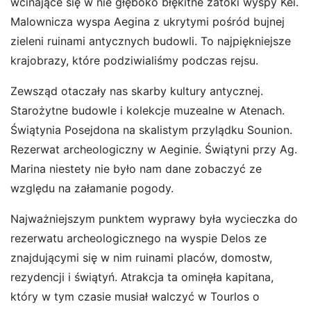
wcinające się w nie głęboko błękitne zatoki wyspy Kei.
Malownicza wyspa Aegina z ukrytymi pośród bujnej
zieleni ruinami antycznych budowli. To najpiękniejsze
krajobrazy, które podziwialiśmy podczas rejsu.
Zewsząd otaczały nas skarby kultury antycznej.
Starożytne budowle i kolekcje muzealne w Atenach.
Świątynia Posejdona na skalistym przylądku Sounion.
Rezerwat archeologiczny w Aeginie. Świątyni przy Ag.
Marina niestety nie było nam dane zobaczyć ze
względu na załamanie pogody.
Najważniejszym punktem wyprawy była wycieczka do
rezerwatu archeologicznego na wyspie Delos ze
znajdującymi się w nim ruinami placów, domostw,
rezydencji i świątyń. Atrakcja ta ominęła kapitana,
który w tym czasie musiał walczyć w Tourlos o