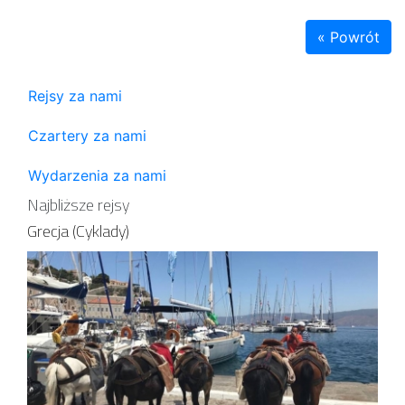
« Powrót
Rejsy za nami
Czartery za nami
Wydarzenia za nami
Najbliższe rejsy
Grecja (Cyklady)