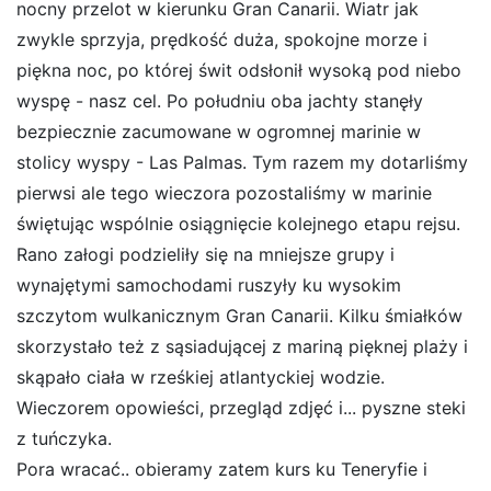
nocny przelot w kierunku Gran Canarii. Wiatr jak
zwykle sprzyja, prędkość duża, spokojne morze i
piękna noc, po której świt odsłonił wysoką pod niebo
wyspę - nasz cel. Po południu oba jachty stanęły
bezpiecznie zacumowane w ogromnej marinie w
stolicy wyspy - Las Palmas. Tym razem my dotarliśmy
pierwsi ale tego wieczora pozostaliśmy w marinie
świętując wspólnie osiągnięcie kolejnego etapu rejsu.
Rano załogi podzieliły się na mniejsze grupy i
wynajętymi samochodami ruszyły ku wysokim
szczytom wulkanicznym Gran Canarii. Kilku śmiałków
skorzystało też z sąsiadującej z mariną pięknej plaży i
skąpało ciała w rześkiej atlantyckiej wodzie.
Wieczorem opowieści, przegląd zdjęć i... pyszne steki
z tuńczyka.
Pora wracać.. obieramy zatem kurs ku Teneryfie i