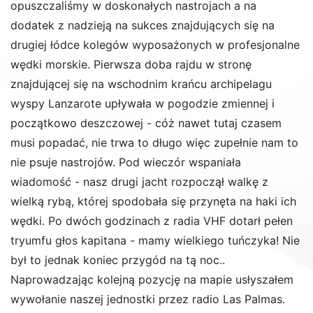
opuszczaliśmy w doskonałych nastrojach a na
dodatek z nadzieją na sukces znajdujących się na
drugiej łódce kolegów wyposażonych w profesjonalne
wędki morskie. Pierwsza doba rajdu w stronę
znajdującej się na wschodnim krańcu archipelagu
wyspy Lanzarote upływała w pogodzie zmiennej i
początkowo deszczowej - cóż nawet tutaj czasem
musi popadać, nie trwa to długo więc zupełnie nam to
nie psuje nastrojów. Pod wieczór wspaniała
wiadomość - nasz drugi jacht rozpoczął walkę z
wielką rybą, której spodobała się przynęta na haki ich
wędki. Po dwóch godzinach z radia VHF dotarł pełen
tryumfu głos kapitana - mamy wielkiego tuńczyka! Nie
był to jednak koniec przygód na tą noc..
Naprowadzając kolejną pozycję na mapie usłyszałem
wywołanie naszej jednostki przez radio Las Palmas.