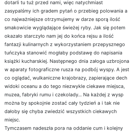
dotarli tu tuż przed nami, więc natychmiast
zasypalśmy ich gradem pytań o przebieg polowania a
co najważniejsze otrzymujemy w darze sporą ilość
smakowicie wyglądające świeżej ryby. Jak się potem
okazało starczyło nam jej do końca rejsu a ilość
fantazji kulinarnych z wykorzystaniem przepysznego
tuńczyka stanowić mogłaby podstawę do napisania
książki kucharskiej. Następnego dnia załoga uzbrojona
w aparaty fotograficzne rusza na podbój wyspy. A jest
co oglądać, wulkaniczne krajobrazy, zapierające dech
widoki oceanu a do tego niezwykle ciekawe miejsca,
muzea, fabryki rumu i czekolady... Na każdej z wysp
można by spokojnie zostać cały tydzień a i tak nie
dałoby się chyba zwiedzić wszystkich ciekawych
miejsc.
Tymczasem nadeszła pora na oddanie cum i kolejny