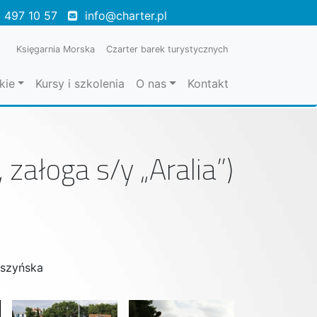
 497 10 57
info@charter.pl
Księgarnia Morska
Czarter barek turystycznych
kie
Kursy i szkolenia
O nas
Kontakt
załoga s/y „Aralia”)
oszyńska