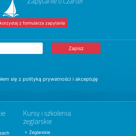
Zapytanie o czarter
korzystaj z formularza zapytania
łem się z
polityką prywatności
i akceptuję
ie
Kursy i szkolenia
żeglarskie
Żeglarskie
jsach