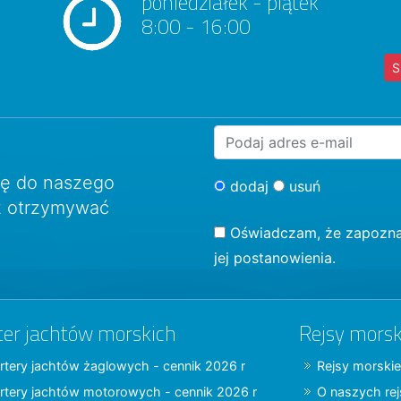
poniedziałek - piątek
8:00 - 16:00
S
ię do naszego
dodaj
usuń
sz otrzymywać
Oświadczam, że zapozna
jej postanowienia.
ter jachtów morskich
Rejsy morsk
rtery jachtów żaglowych - cennik 2026 r
Rejsy morskie
rtery jachtów motorowych - cennik 2026 r
O naszych re