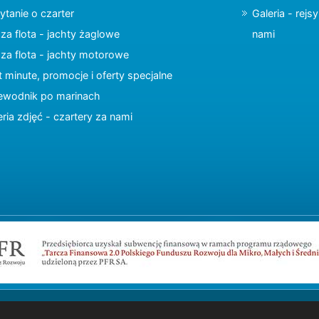
ytanie o czarter
Galeria - rejs
za flota - jachty żaglowe
nami
za flota - jachty motorowe
t minute, promocje i oferty specjalne
ewodnik po marinach
eria zdjęć - czartery za nami
Copyright © 2015 charter.pl