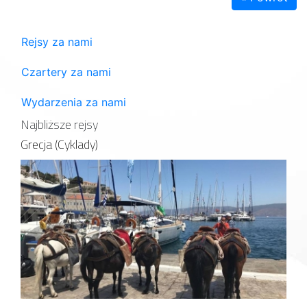
Rejsy za nami
Czartery za nami
Wydarzenia za nami
Najbliższe rejsy
Grecja (Cyklady)