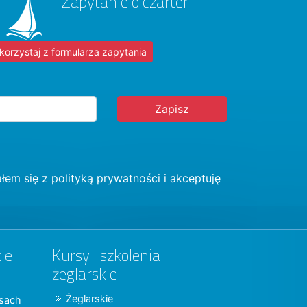
Zapytanie o czarter
korzystaj z formularza zapytania
łem się z
polityką prywatności
i akceptuję
ie
Kursy i szkolenia
żeglarskie
Żeglarskie
jsach