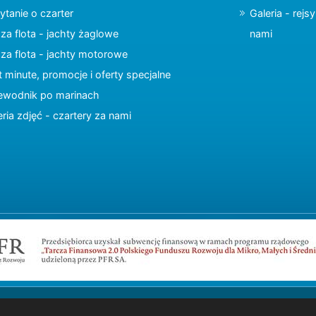
ytanie o czarter
Galeria - rejs
za flota - jachty żaglowe
nami
za flota - jachty motorowe
t minute, promocje i oferty specjalne
ewodnik po marinach
eria zdjęć - czartery za nami
Copyright © 2015 charter.pl