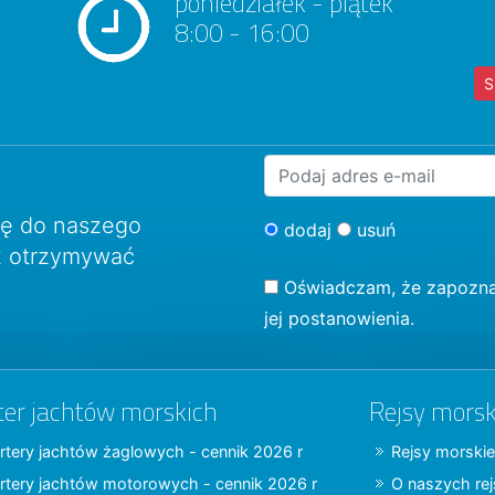
poniedziałek - piątek
8:00 - 16:00
S
ię do naszego
dodaj
usuń
sz otrzymywać
Oświadczam, że zapozna
jej postanowienia.
ter jachtów morskich
Rejsy morsk
rtery jachtów żaglowych - cennik 2026 r
Rejsy morskie
rtery jachtów motorowych - cennik 2026 r
O naszych re