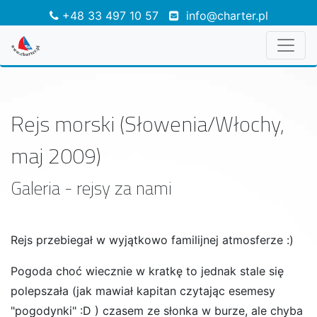
+48 33 497 10 57
info@charter.pl
Rejs morski (Słowenia/Włochy,
maj 2009)
Galeria - rejsy za nami
Rejs przebiegał w wyjątkowo familijnej atmosferze :)
Pogoda choć wiecznie w kratkę to jednak stale się
polepszała (jak mawiał kapitan czytając esemesy
"pogodynki" :D ) czasem ze słonka w burze, ale chyba