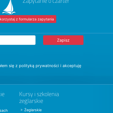
Zapytanie o czarter
korzystaj z formularza zapytania
łem się z
polityką prywatności
i akceptuję
ie
Kursy i szkolenia
żeglarskie
Żeglarskie
jsach