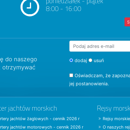
poniedziałek - piątek
8:00 - 16:00
S
ię do naszego
dodaj
usuń
sz otrzymywać
Oświadczam, że zapozna
jej postanowienia.
ter jachtów morskich
Rejsy morsk
rtery jachtów żaglowych - cennik 2026 r
Rejsy morskie
rtery jachtów motorowych - cennik 2026 r
O naszych re