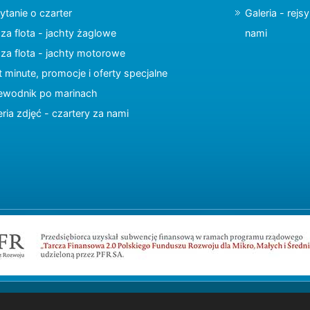
ytanie o czarter
Galeria - rejs
za flota - jachty żaglowe
nami
za flota - jachty motorowe
t minute, promocje i oferty specjalne
ewodnik po marinach
eria zdjęć - czartery za nami
Copyright © 2015 charter.pl