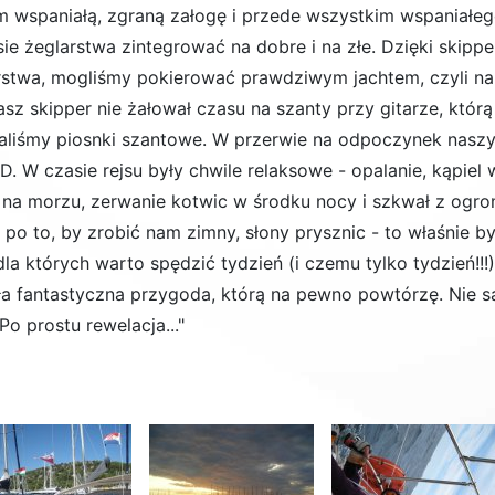
m wspaniałą, zgraną załogę i przede wszystkim wspaniałego
sie żeglarstwa zintegrować na dobre i na złe. Dzięki skip
rstwa, mogliśmy pokierować prawdziwym jachtem, czyli na
asz skipper nie żałował czasu na szanty przy gitarze, któr
aliśmy piosnki szantowe. W przerwie na odpoczynek nas
D. W czasie rejsu były chwile relaksowe - opalanie, kąpiel 
 na morzu, zerwanie kotwic w środku nocy i szkwał z ogrom
u po to, by zrobić nam zimny, słony prysznic - to właśnie 
dla których warto spędzić tydzień (i czemu tylko tydzień!!!)
ła fantastyczna przygoda, którą na pewno powtórzę. Nie są
 Po prostu rewelacja..."