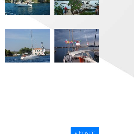
« Powrót