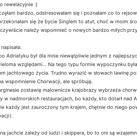
yło rewelacyjnie :)
zęłam bardzo, odstresowałam się i poznałam co to rejsowan
przekonałam się że bycie Singlem to atut, choć w moim śro
oczywiście należy wspomnieć o nowych bardzo miłych przyja
 napisała:
 po Adriatyku był dla mnie niewątpliwie jednym z najleps
ieloma względami… Na tego typu formie wypoczynku byłam 
em jachtowego życia. Trudno wyrazić w słowach lawinę po
na wspomnienie Chorwacji, ale spróbuję.
rginesie zostawię malownicze krajobrazy wybrzeża chorwa
ty w nadmorskich restauracjach, bo każdy, kto dotarł nad 
wie każdy jest zauroczony tym krajem, chętnie do niego pow
acji).
na jachcie zależy od ludzi i skippera, bo to oni są wzajemni