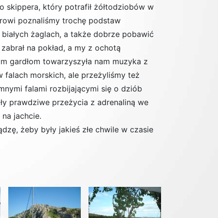
 skippera, który potrafił żółtodziobów w
perowi poznaliśmy trochę podstaw
 białych żaglach, a także dobrze pobawić
ą zabrał na pokład, a my z ochotą
zym gardłom towarzyszyła nam muzyka z
w falach morskich, ale przeżyliśmy też
nymi falami rozbijającymi się o dziób
były prawdziwe przeżycia z adrenaliną we
 na jachcie.
dzę, żeby były jakieś złe chwile w czasie