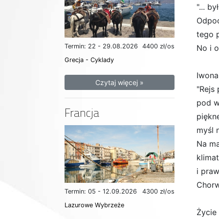
"... b
Odpoc
tego 
Termin: 22 - 29.08.2026
4400 zł/os
No i 
Grecja - Cyklady
Iwona
Czytaj więcej »
"Rejs
pod w
Francja
piękn
myśl 
Na ma
klima
i pra
Chorw
Termin: 05 - 12.09.2026
4300 zł/os
Lazurowe Wybrzeże
Życie 