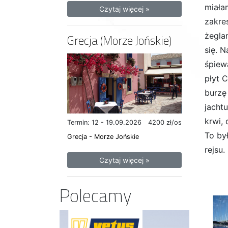
miała
Czytaj więcej »
zakre
żegla
Grecja (Morze Jońskie)
się. N
śpiew
płyt C
burzę
jacht
krwi, 
Termin: 12 - 19.09.2026
4200 zł/os
To by
Grecja - Morze Jońskie
rejsu.
Czytaj więcej »
Polecamy