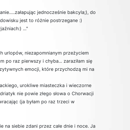
ie.....załapując jednocześnie bakcyla;), do
dowisku jest to różnie postrzegane :)
źniach:) ..."
zych urlopów, niezapomnianym przeżyciem
po raz pierwszy i chyba... zaraziłam się
zytywnych emocji, które przychodzą mi na
ckiego, urokliwe miasteczka i wieczorne
Adriatyk nie powie złego słowa o Chorwacji
racając (ja byłam po raz trzeci w
e na siebie zdani przez całe dnie i noce. Ja