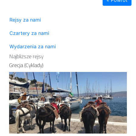
Rejsy za nami
Czartery za nami
Wydarzenia za nami
Najbliższe rejsy
Grecja (Cyklady)