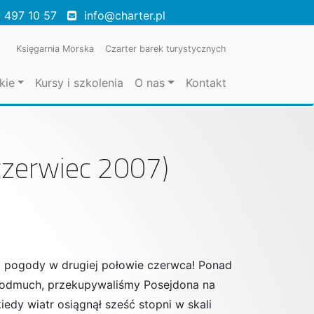
 497 10 57
info@charter.pl
Księgarnia Morska
Czarter barek turystycznych
kie
Kursy i szkolenia
O nas
Kontakt
 czerwiec 2007)
ej pogody w drugiej połowie czerwca! Ponad
 podmuch, przekupywaliśmy Posejdona na
edy wiatr osiągnął sześć stopni w skali