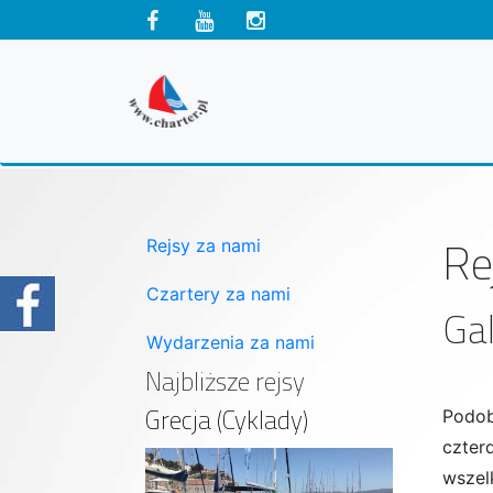
Re
Rejsy za nami
Czartery za nami
Gal
Wydarzenia za nami
Najbliższe rejsy
Grecja (Cyklady)
Podob
czter
wszel