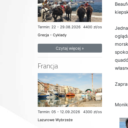
Beaufo
kieps
Termin: 22 - 29.08.2026
4400 zł/os
Jedna
Grecja - Cyklady
ogląd
morsk
Czytaj więcej »
spoko
quadó
Francja
własn
Zapra
Monik
Termin: 05 - 12.09.2026
4300 zł/os
Lazurowe Wybrzeże