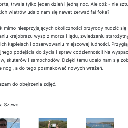
rta, trwała tylko jeden dzień i jedną noc. Ale cóż - nie s
kich wiatrów udało nam się nawet zerwać fał foka?
k mimo niesprzyjających okoliczności przyrody nudzić się 
aniu krajobrazu wysp z morza i lądu, zwiedzaniu starożytn
ich kąpielach i obserwowaniu miejscowej ludności. Przygl
jnego podejścia do życia i spraw codzienności! Na wyspac
w, skuterów i samochodów. Dzięki temu udało nam się zob
e nogi, a do tego posmakować nowych wrażeń.
szam do obejrzenia zdjęć.
a Szewc