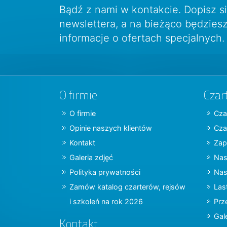
Bądź z nami w kontakcie. Dopisz s
newslettera, a na bieżąco będzie
informacje o ofertach specjalnych.
O firmie
Czar
O firmie
Cza
Opinie naszych klientów
Cza
Kontakt
Zap
Galeria zdjęć
Nas
Polityka prywatności
Nas
Zamów katalog czarterów, rejsów
Las
i szkoleń na rok 2026
Prz
Gal
Kontakt