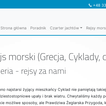
+48 33
Strona główna
Poradnik
Czarter jachtów
Rejsy mors
js morski (Grecja, Cyklady,
eria - rejsy za nami
no najstarsi żyjący mieszkańcy Cyklad nie pamiętają taki
dziestostopniowe upały i brak wiatru. Chwytaliśmy każdy
kie możliwe sposoby, ale Prawdziwa Żeglarska Przygoda, ki