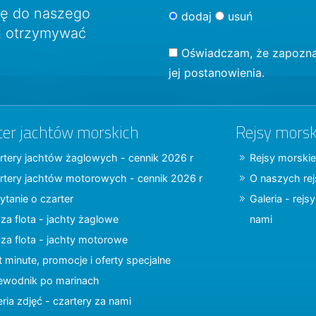
ię do naszego
dodaj
usuń
sz otrzymywać
Oświadczam, że zapozna
jej postanowienia.
ter jachtów morskich
Rejsy morsk
rtery jachtów żaglowych - cennik 2026 r
Rejsy morskie
rtery jachtów motorowych - cennik 2026 r
O naszych re
ytanie o czarter
Galeria - rejs
za flota - jachty żaglowe
nami
za flota - jachty motorowe
t minute, promocje i oferty specjalne
ewodnik po marinach
eria zdjęć - czartery za nami