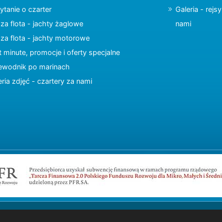
ytanie o czarter
Galeria - rejs
za flota - jachty żaglowe
nami
za flota - jachty motorowe
t minute, promocje i oferty specjalne
ewodnik po marinach
eria zdjęć - czartery za nami
Copyright © 2015 charter.pl