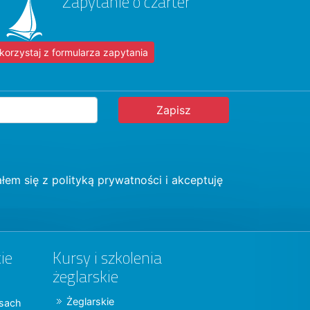
Zapytanie o czarter
korzystaj z formularza zapytania
łem się z
polityką prywatności
i akceptuję
ie
Kursy i szkolenia
żeglarskie
Żeglarskie
jsach