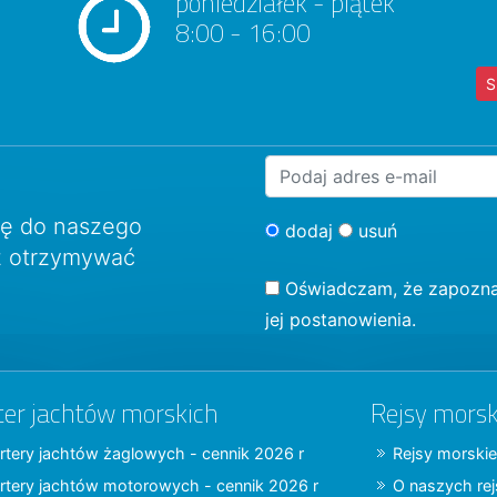
poniedziałek - piątek
8:00 - 16:00
S
ię do naszego
dodaj
usuń
sz otrzymywać
Oświadczam, że zapozna
jej postanowienia.
ter jachtów morskich
Rejsy morsk
rtery jachtów żaglowych - cennik 2026 r
Rejsy morskie
rtery jachtów motorowych - cennik 2026 r
O naszych re