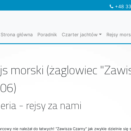
+48 33
Strona główna
Poradnik
Czarter jachtów
Rejsy mors
js morski (żaglowiec "Zawi
06)
eria - rejsy za nami
rcowy nie należał do łatwych! "Zawisza Czarny" jak zwykle dzielnie się s