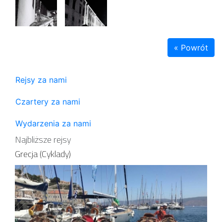
« Powrót
Rejsy za nami
Czartery za nami
Wydarzenia za nami
Najbliższe rejsy
Grecja (Cyklady)