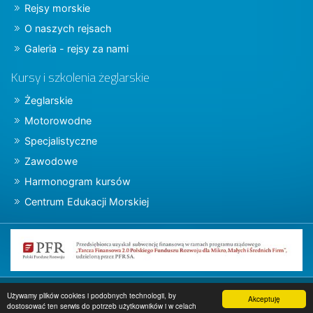
Rejsy morskie
O naszych rejsach
Galeria - rejsy za nami
Kursy i szkolenia żeglarskie
Żeglarskie
Motorowodne
Specjalistyczne
Zawodowe
Harmonogram kursów
Centrum Edukacji Morskiej
Copyright © 2015 charter.pl
Używamy plików cookies i podobnych technologii, by
Akceptuję
dostosować ten serwis do potrzeb użytkowników i w celach
Projekt i wykonanie
www.charter.pl