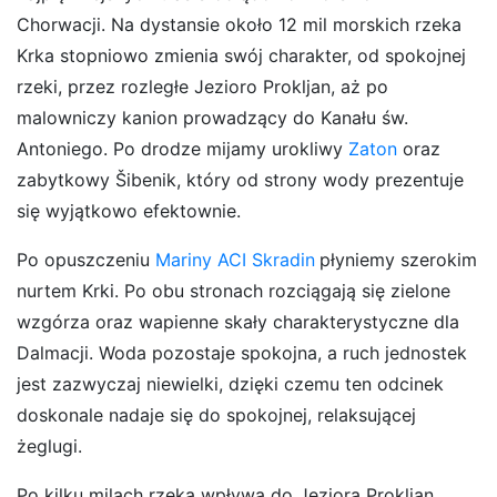
Chorwacji. Na dystansie około 12 mil morskich rzeka
Krka stopniowo zmienia swój charakter, od spokojnej
rzeki, przez rozległe Jezioro Prokljan, aż po
malowniczy kanion prowadzący do Kanału św.
Antoniego. Po drodze mijamy urokliwy
Zaton
oraz
zabytkowy Šibenik, który od strony wody prezentuje
się wyjątkowo efektownie.
Po opuszczeniu
Mariny ACI Skradin
płyniemy szerokim
nurtem Krki. Po obu stronach rozciągają się zielone
wzgórza oraz wapienne skały charakterystyczne dla
Dalmacji. Woda pozostaje spokojna, a ruch jednostek
jest zazwyczaj niewielki, dzięki czemu ten odcinek
doskonale nadaje się do spokojnej, relaksującej
żeglugi.
Po kilku milach rzeka wpływa do
Jeziora Prokljan