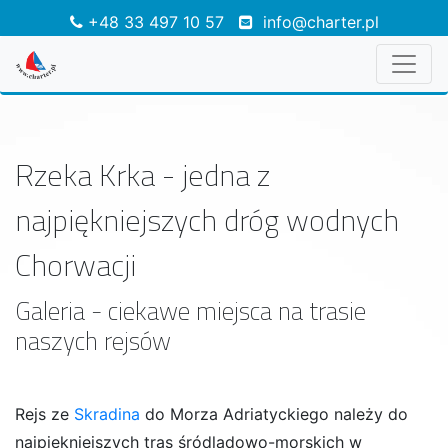
+48 33 497 10 57
info@charter.pl
Rzeka Krka - jedna z
najpiękniejszych dróg wodnych
Chorwacji
Galeria - ciekawe miejsca na trasie
naszych rejsów
Rejs ze
Skradina
do Morza Adriatyckiego należy do
najpiękniejszych tras śródlądowo-morskich w