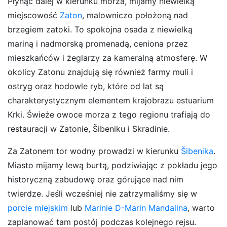
Płynąc dalej w kierunku morza, mijamy niewielką
miejscowość
Zaton
, malowniczo położoną nad
brzegiem zatoki. To spokojna osada z niewielką
mariną i nadmorską promenadą, ceniona przez
mieszkańców i żeglarzy za kameralną atmosferę. W
okolicy Zatonu znajdują się również farmy muli i
ostryg oraz hodowle ryb, które od lat są
charakterystycznym elementem krajobrazu estuarium
Krki. Świeże owoce morza z tego regionu trafiają do
restauracji w Zatonie, Šibeniku i Skradinie.
Za Zatonem tor wodny prowadzi w kierunku
Šibenika
.
Miasto mijamy
lewą burtą
, podziwiając z pokładu jego
historyczną zabudowę oraz górujące nad nim
twierdze. Jeśli wcześniej nie zatrzymaliśmy się w
porcie miejskim
lub
Marinie D-Marin Mandalina
, warto
zaplanować tam postój podczas kolejnego rejsu.