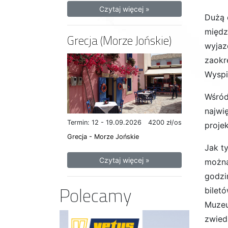
Czytaj więcej »
Dużą 
międz
Grecja (Morze Jońskie)
wyjaz
zaokr
Wyspi
Wśród
najwi
Termin: 12 - 19.09.2026
4200 zł/os
projek
Grecja - Morze Jońskie
Jak t
Czytaj więcej »
można
godzin
Polecamy
bilet
Muzeu
zwied