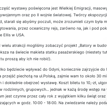
część wystawy poświęcona jest Wielkiej Emigracji, maso
ywojennym oraz po II wojnie światowej. Twórcy ekspozycji 
d, starali się abyśmy poczuli, może zrozumieli czym była 
ętowania, przez oceaniczny rejs, zarówno na, jak i pod po
e Ellis w USA.
 wielu atrakcji mogliśmy zobaczyć projekt „
Batory w budow
ększa na świecie makieta statku pasażerskiego (niestety t
tu proszą aby ich nie robić).
ylko będziecie wpływać do Gdyni, koniecznie zajrzyjcie d
 przejść piechotą na ul.Polską, zajmie wam to około 30 mi
 i dokładnie obejrzeć wystawę. Koszt biletu to 10,-zł, ulgo
ów rodzinnych, grupowych... jednak w każą środę wstęp na 
m jest czynne przez cały rok z wyjątkiem kilku świąt oraz
zających w godz. 10:00 - 18:00. Na zwiedzanie należy pośw