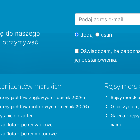
ię do naszego
dodaj
usuń
sz otrzymywać
Oświadczam, że zapozna
jej postanowienia.
ter jachtów morskich
Rejsy morsk
rtery jachtów żaglowych - cennik 2026 r
Rejsy morskie
rtery jachtów motorowych - cennik 2026 r
O naszych re
ytanie o czarter
Galeria - rejs
za flota - jachty żaglowe
nami
za flota - jachty motorowe