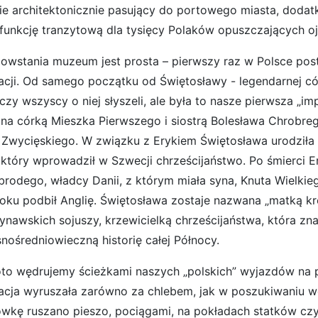
nie architektonicznie pasujący do portowego miasta, dod
ł funkcję tranzytową dla tysięcy Polaków opuszczających o
powstania muzeum jest prosta – pierwszy raz w Polsce posta
acji. Od samego początku od Świętosławy - legendarnej cór
czy wszyscy o niej słyszeli, ale była to nasze pierwsza „i
ona córką Mieszka Pierwszego i siostrą Bolesława Chrobre
 Zwycięskiego. W związku z Erykiem Świętosława urodziła
, który wprowadził w Szwecji chrześcijaństwo. Po śmierci
brodego, władcy Danii, z którym miała syna, Knuta Wielkie
roku podbił Anglię. Świętosława zostaje nazwana „matką k
ynawskich sojuszy, krzewicielką chrześcijaństwa, która zn
nośredniowieczną historię całej Północy.
 oto wędrujemy ścieżkami naszych „polskich” wyjazdów na pr
acja wyruszała zarówno za chlebem, jak w poszukiwaniu wo
wkę ruszano pieszo, pociągami, na pokładach statków cz