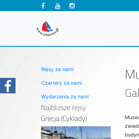
Mu
Rejsy za nami
Czartery za nami
Gal
Wydarzenia za nami
Najbliższe rejsy
Grecja (Cyklady)
Muzeu
zwied
budyn