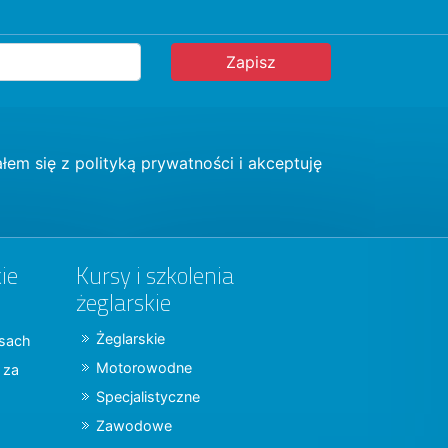
łem się z
polityką prywatności
i akceptuję
ie
Kursy i szkolenia
żeglarskie
Żeglarskie
jsach
Motorowodne
y za
Specjalistyczne
Zawodowe