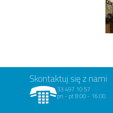
Skontaktuj się z nami
33 497 10 57
pn - pt 8:00 - 16:00