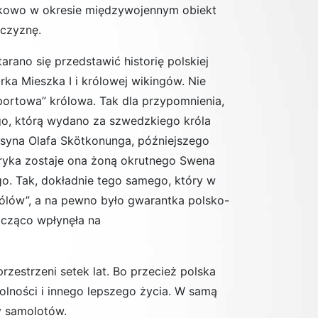
atkowo w okresie międzywojennym obiekt
jczyznę.
rano się przedstawić historię polskiej
ka Mieszka I i królowej wikingów. Nie
mportowa” królowa. Tak dla przypomnienia,
go, którą wydano za szwedzkiego króla
 syna Olafa Skötkonunga, późniejszego
 Eryka zostaje ona żoną okrutnego Swena
go. Tak, dokładnie tego samego, który w
rólów”, a na pewno było gwarantka polsko-
acząco wpłynęła na
zestrzeni setek lat. Bo przecież polska
lności i innego lepszego życia. W samą
y samolotów.