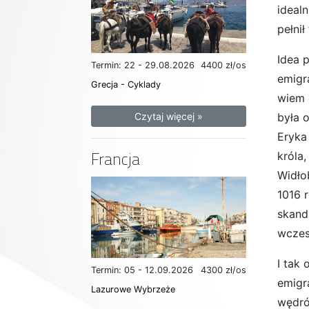
ideal
pełni
Idea 
Termin: 22 - 29.08.2026
4400 zł/os
emigr
Grecja - Cyklady
wiem 
była 
Czytaj więcej »
Eryka
Francja
króla
Widło
1016 
skand
wczes
I tak
Termin: 05 - 12.09.2026
4300 zł/os
emigr
Lazurowe Wybrzeże
wędró