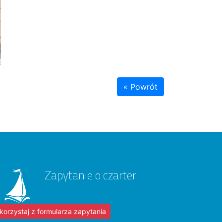
« Powrót
Zapytanie o czarter
korzystaj z formularza zapytania