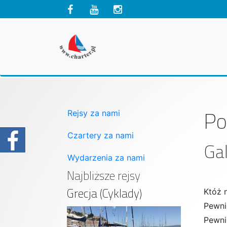
Po
Rejsy za nami
Czartery za nami
Gal
Wydarzenia za nami
Najbliższe rejsy
Grecja (Cyklady)
Któż n
Pewnie
Pewnie