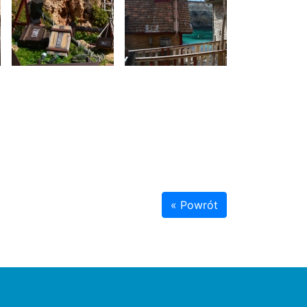
« Powrót