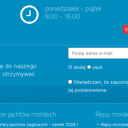
poniedziałek - piątek
8:00 - 16:00
S
ię do naszego
dodaj
usuń
sz otrzymywać
Oświadczam, że zapozna
jej postanowienia.
ter jachtów morskich
Rejsy morsk
rtery jachtów żaglowych - cennik 2026 r
Rejsy morskie