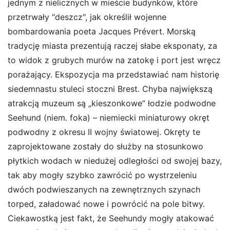
jednym z nielicznych w mieście budynków, które
przetrwały "deszcz", jak określił wojenne
bombardowania poeta Jacques Prévert. Morską
tradycję miasta prezentują raczej słabe eksponaty, za
to widok z grubych murów na zatokę i port jest wręcz
porażający. Ekspozycja ma przedstawiać nam historię
siedemnastu stuleci stoczni Brest. Chyba największą
atrakcją muzeum są „kieszonkowe” łodzie podwodne
Seehund (niem. foka) – niemiecki miniaturowy okręt
podwodny z okresu II wojny światowej. Okręty te
zaprojektowane zostały do służby na stosunkowo
płytkich wodach w niedużej odległości od swojej bazy,
tak aby mogły szybko zawrócić po wystrzeleniu
dwóch podwieszanych na zewnętrznych szynach
torped, załadować nowe i powrócić na pole bitwy.
Ciekawostką jest fakt, że Seehundy mogły atakować