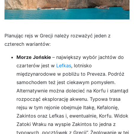
Planując rejs w Grecji należy rozważyć jeden z
czterech wariantów:
Morze Jońskie
– największy wybór jachtów do
czarterów jest w
Lefkas
, lotnisko
międzynarodowe w pobliżu to Preveza. Podróż
samochodem też jest ciekawym pomysłem.
Alternatywnie można dolecieć na Korfu i stamtąd
rozpocząć eksplorację akwenu. Typowa trasa
rejsu w tym rejonie obejmuje Itakę, Kefalonię,
Zakintos oraz Lefkas i, ewentualnie, Korfu. Widok
Zatoki Wraku na wyspie Zakintos to jedna z
typowych „pocztówek z Grecji”. Żeglowanie w tej